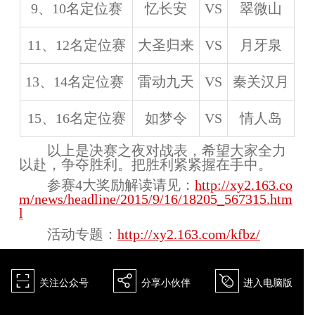
9、10名定位赛
忆长安
VS
翠微山
11、12名定位赛
大圣归来
VS
月牙泉
13、14名定位赛
雷动九天
VS
秦关汉月
15、16名定位赛
如梦令
VS
情人岛
以上是决赛之夜对战表，希望大家全力
以赴，争夺胜利。把胜利紧紧握在手中。
参赛4大奖励解读请见：
http://xy2.163.co
m/news/headline/2015/9/16/18205_567315.htm
l
活动专题：
http://xy2.163.com/kfbz/
򰀁
򰀂
򰀄
关注公众号
分享小伙伴
进入电脑版