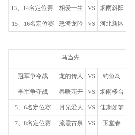
13、14名定位赛
相爱一生
VS
烟雨斜阳
15、16名定位赛
怒海龙吟
VS
河北新区
一马当先
冠军争夺战
龙的传人
VS
钓鱼岛
季军争夺战
春暖花开
VS
烟雨楼台
5、6名定位赛
月光爱人
VS
佳期如梦
7、8名定位赛
流霞古泉
VS
玉堂春