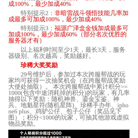
成100%，最少加成40%
特别提示2：
非暗雷战斗领悟技能几率加
成最多可加成100%，最少加成40%
特别提示3：
福源广泽盒金钱加成最多可
加成100%，最少加成60%（部分名次优胜的
服务器才有）
以上福利时间至少1天，最长3天，服务
器级别、名次越高，奖励越好。
珍稀大奖奖励
29号维护后，参加过本次跨服帮战的玩
家均可获得一次抽奖机会（在跨服帮战奖励
大使处抽取）。 本次跨服帮战中累计积分>=
1000(包含中途消耗掉的积分)的玩家，有几率
抽得以下奖励：随机神兽、鎏金宝鉴、神
兵、地魁星符(随机星阵)、珍稀手办年、ipho
ne6 plus、鸡驴公仔、包子公仔（奖品见下
图）；积分<1000的玩家，可抽其他游戏虚拟
物品奖励。