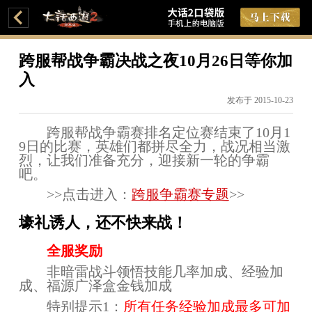
跨服帮战争霸决战之夜10月26日等你加
入
发布于 2015-10-23
跨服帮战争霸赛排名定位赛结束了10月1
9日的比赛
，英雄们都拼尽全力，战况相当激
烈，让我们准备充分，迎接新一轮的争霸
吧。
>>点击进入：
跨服争霸赛专题
>>
壕礼诱人，还不快来战！
全服奖励
非暗雷战斗领悟技能几率加成、经验加
成、福源广泽盒金钱加成
特别提示1：
所有任务经验加成最多可加