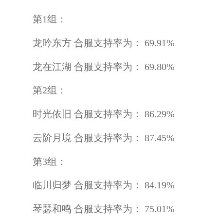
第1组：
龙吟东方 合服支持率为： 69.91%
龙在江湖 合服支持率为： 69.80%
第2组：
时光依旧 合服支持率为： 86.29%
云阶月境 合服支持率为： 87.45%
第3组：
临川归梦 合服支持率为： 84.19%
琴瑟和鸣 合服支持率为： 75.01%