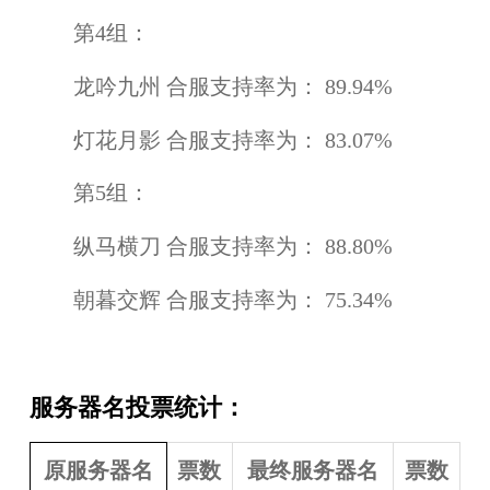
第4组：
龙吟九州 合服支持率为： 89.94%
灯花月影 合服支持率为： 83.07%
第5组：
纵马横刀 合服支持率为： 88.80%
朝暮交辉 合服支持率为： 75.34%
服务器名投票统计：
原服务器名
票数
最终服务器名
票数