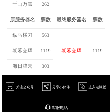
千山万雪
262
原服务器名
票数
最终服务器名
票数
纵马横刀
563
朝暮交辉
1119
朝暮交辉
1119
海日腾云
303
򰀁
򰀂
򰀄
关注公众号
分享小伙伴
进入电脑版
򰀃
客服电话