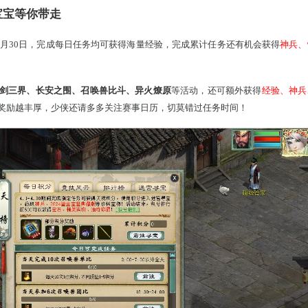
神兵龙涎丸宝宝等你带走
！4月1日~4月30日，完成每日任务均可获得海量经验，完成累
武、帮战、问剑三界、长安之围、召唤兽比斗、异火燎原
等活动
加场次越多，奖励越丰厚，少侠还请多多关注赛事日历，切莫错过