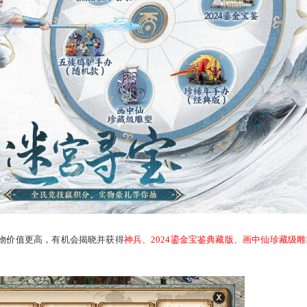
百分百得幸运宝物
法均可获得天榜积分，拥有天榜积分即可进入迷宫寻宝，每消耗
层均有1个是幸运宝物)，只要积分足够，必定
100%获得幸运宝物
。