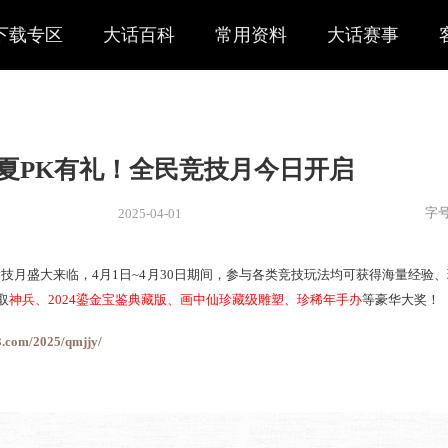
下载专区
大话百科
常用资料
大话赛事
战火初夏PK有礼！全民竞技月今
2025-04-01
新闻
> 新闻
025全民竞技月盛大来临，4月1日~4月30日期间，参与各类
榜积分还可抽取
神兵、
2024鎏金宝鉴典藏版、画中仙珍藏级雕塑
ttps://xy2.163.com/2025/qmjjy/