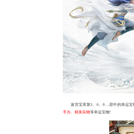
迷宫寻宝赢鎏金宝鉴 
活动期间，参与任意竞技玩
每层均有16个宝物(其中每