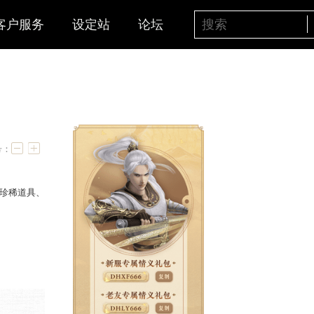
客户服务
设定站
论坛
日开启
字号：
竞技玩法均可获得海量经验、珍稀道具、
、珍稀年手办
等豪华大奖！