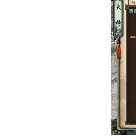
迷宫宝库第3、6、9...
手办、精美实物
等幸运宝物!