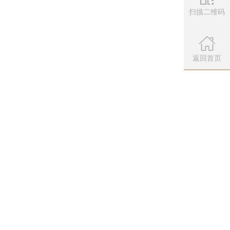
扫描二维码
微信公众
扫描左侧二维
返回首页
宝鉴典藏版、画中仙珍藏级雕塑、珍稀年