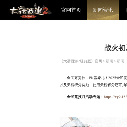
官网首页
新闻资讯
《大话西游2经典版》官网
>
全民齐竞技，PK赢壕礼！2
以及天榜积分奖励，使用天
全民竞技月活动专题：
h