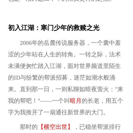
初入江湖：寒门少年的救赎之光
2006年的岳麓传说服务器，一个囊中羞
涩的
少年
站在人生的转角。一转之际，法术
未满便匆忙踏入江湖，面对世界频道里陌生
的ID与纷繁的帮派招募，迷茫如潮水般涌
来。直到那一日，一则私聊如暗夜萤火："来
我的帮吧！"——
一个叫
暗月
的长老，用五个
字为
我
推开了一扇通往新世界的大门。
那时的
【
横空出世
】
，已稳坐帮派排行