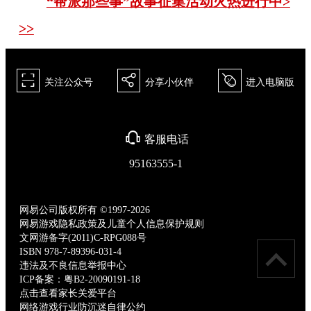
“帮派那些事”故事征集活动火热进行中>
>>
򰀁
򰀂
򰀄
关注公众号
分享小伙伴
进入电脑版
򰀃
客服电话
95163555-1
网易公司版权所有 ©1997-2026
网易游戏隐私政策及儿童个人信息保护规则
文网游备字(2011)C-RPG088号
ISBN 978-7-89396-031-4
违法及不良信息举报中心
ICP备案：粤B2-20090191-18
点击查看家长关爱平台
网络游戏行业防沉迷自律公约