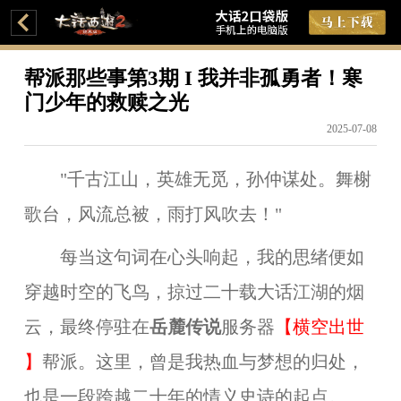
帮派那些事第3期 I 我并非孤勇者！寒
门少年的救赎之光
2025-07-08
"千古江山，英雄无觅，孙仲谋处。舞榭
歌台，风流总被，雨打风吹去！"
每当这句词在心头响起，我的思绪便如
穿越时空的飞鸟，掠过二十载大话江湖的烟
云，最终停驻在
岳麓传说
服务器
【
横空出世
】
帮派。这里，曾是
我
热血与梦想的归处，
也是一段跨越二十年的情义史诗的起点。