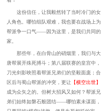
着！"
这份信任，让我毅然转了当时冷门的女
人角色。哪怕组队艰难，我也要在战场上为
帮派争一口气——因为这里，是我们共同的
家。
那些年，
在白骨山的硝烟里，我们与大
唐帮展开殊死搏斗；第八届联赛的皇宫中，
刀光剑影映照着
帮派
兄弟们的坚毅面庞；合
区后与蜀山帮派的冲突，更让
【
横空出世
】
成为众矢之的。但树大招风又如何？帮派兄
弟们始终如磐石般团结——哪怕素未谋面，