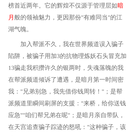
榜首近两年。它的辉煌不仅源于管理层如
暗
月
般的领袖魅力，更因那份"有难同当"的江
湖气魄。
加入帮派不久，
我在世界频道误入骗子
陷阱，被
骗子用加3的抗物理炼妖石头冒充加
13
骗走
我积攒许久的银两
时，
失魂落魄的我
在帮派频道倾诉了遭遇，
是暗月第一时间密
我："兄弟别急，我先借你钱周转！"；是帮
派频道里瞬间刷屏的支援："来桥，给你送钱
应急""咱们帮兄弟在呢"；是暗月亲自带队，
在天宫追查骗子踪迹的怒吼："这种骗子，该