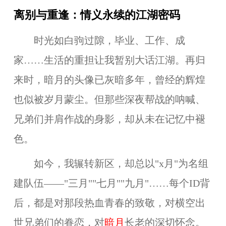
离别与重逢：情义永续的江湖密码
时光如白驹过隙，毕业、工作、成
家……生活的重担让我暂别大话江湖。再归
来时，暗月的头像已灰暗多年，曾经的辉煌
也似被岁月蒙尘。但那些深夜帮战的呐喊、
兄弟们并肩作战的身影，却从未在记忆中褪
色。
如今，我辗转新区，却总以"x月"为名组
建队伍——"三月""七月""九月"……每个ID背
后，都是对那段热血青春的致敬，对横空出
世兄弟们的眷恋，对
暗月
长老的深切怀念。