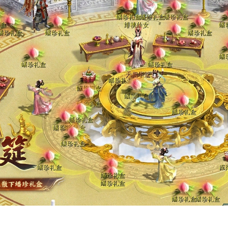
！享受神仙仪式感
自然少不了来自天宫的特色仪式感。
】
中，少侠可以享受一番当神仙的感觉，七大宴会玩法任你玩，
华筵】
中化身为仙人，限时体验清夏锦绣外观，获得功绩奖励！