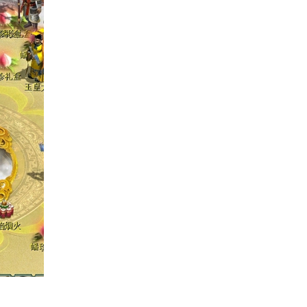
整点还有仙女撒下蟠珍礼盒，自然逍遥