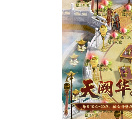
神仙体验：天宫设宴
神仙筹备的周年盛会，
在
单人活动【天阙华筵
抢神仙好礼！
更可在
剧情任务【瑞聚