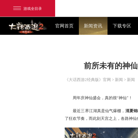
游戏全目录
官网首页
新闻资讯
前所未有
网易游戏
游戏爱好者
《大话西游2经典版》官网
>
我的足迹：
大话2经典版
周年庆神仙盛会，真的很
最近三界江湖真是仙气