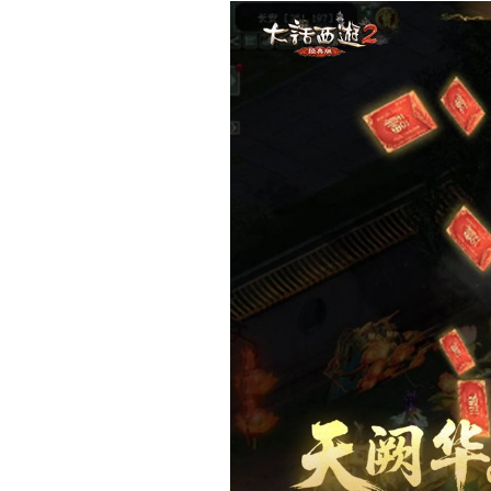
在
氛围福利活动【
瑞霭
体验众生膜拜的尊荣感觉，
更有机会
畅享全屏“黄
金宝鉴等实物
好礼
！