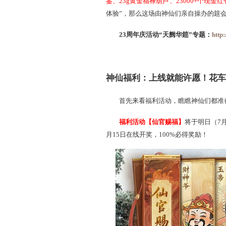
23周年庆活动“天阙华筵
鉴、23g黄金福禄葫芦、230
体验”，
那么这场由神仙们亲
23周年庆活动
“
天阙华
神仙福利：上线就能
首先来看福利活动，瞧