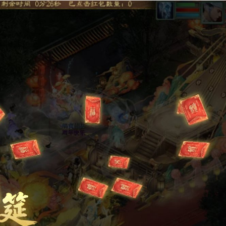
仙槎
】
中，神仙助阵的“
花车巡游
”将迎来升级。
天宫仙女
将下凡
并获赠限时款清夏锦绣时装！
金
红包雨
”
，其中不仅有海量
红包
，还有概率出现金色红包，打开