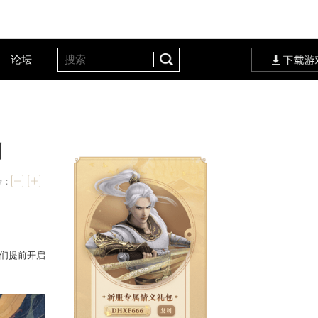
客户服务
设定站
论坛
华筵”明日局测
字号：
福”神仙奖池票选
也让老铁们提前开启