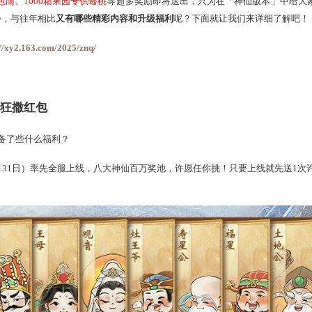
”
将于明日（7月31日）开启局测，8月7日全服开启！
八大神仙百
00+个现金红包雨、1000箱果园专供蟠桃
等超多奖励即将送出，只
自操办的
筵会，与
往年相比
又有哪些精彩内容和升级福利
呢？下
筵
”
专题：
http://xy2.163.com/2025/znq/
许愿！花车狂撒红包
瞧神仙们都准备了些什么福利？