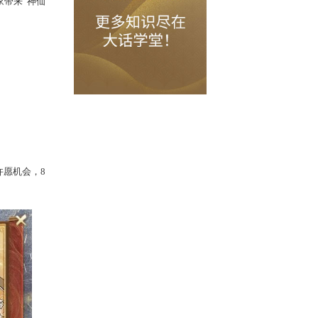
万奖池，23只神兽、100套全新鎏金宝
为在「神仙版本」中给大家带来“神仙
面就让我们来详细了解吧！