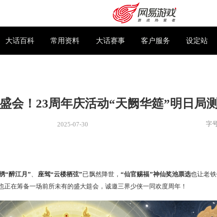
下载专区
大话百科
常用资料
大话赛事
的神仙盛会！23周年庆活动“天阙
2025-07-30
新闻
> 新闻
“神仙”！
购卡充值
客服中心
爆棚，
清夏锦绣“醉江月”
、
座驾“云楼栖弦”
已飘然降世，
“仙官赐