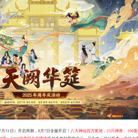
上，各路神仙也正在筹备一场前所未有的盛大筵会，诚邀三界少侠