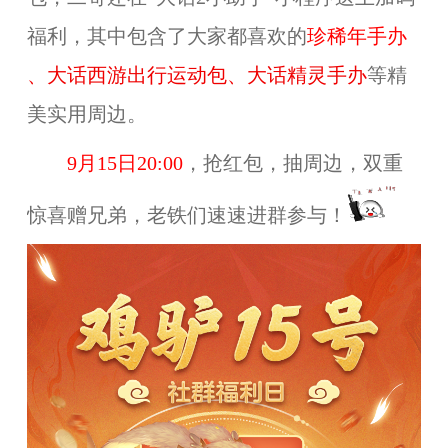
福利，其中包含了大家都喜欢的
珍稀年手办
、
大话西游出行运动包
、
大话精灵手办
等精
美实用周边。
9
月15日20:00
，抢红包，抽周边，双重
惊喜赠兄弟，老铁们速速进群参与！