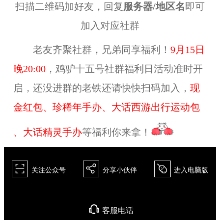
扫描二维码加好友，回复
服务器/地区名
即可
加入对应社群
老友齐聚社群，兄弟同享福利！
9月15日
晚20:00
，鸡驴十五号社群福利日活动准时开
启，还没进群的老铁还请快快扫码加入，
现
金红包、
珍稀年手办
、
大话西游出行运动包
、
大话精灵手办
等福利你来拿！
򰀁
򰀂
򰀄
关注公众号
分享小伙伴
进入电脑版
򰀃
客服电话