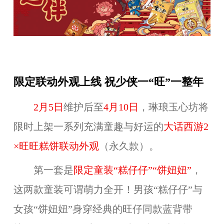
限定联动外观上线 祝少侠一“旺”一整年
2月5日
维护后至
4月10日
，琳琅玉心坊将
限时上架一系列充满童趣与好运的
大话西游2
×旺旺糕饼
联动外观
（永久款）。
第一套是
限定童装“糕仔仔”“饼妞妞”
，
这两款童装可谓萌力全开！男孩“糕仔仔”与
女孩“饼妞妞”身穿经典的旺仔同款蓝背带