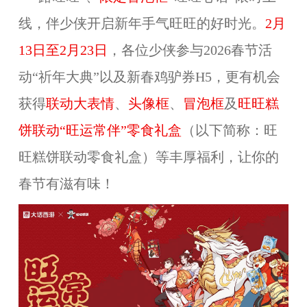
线，伴少侠开启新年手气旺旺的好时光。
2月
13日至2月23日
，各位少侠参与2026春节活
动“祈年大典”以及新春鸡驴券H5，更有机会
获得
联动大表情
、
头像框
、
冒泡框
及
旺旺糕
饼联动“旺运常伴”零食礼盒
（以下简称：旺
旺糕饼联动零食礼盒）等丰厚福利，让你的
春节有滋有味！