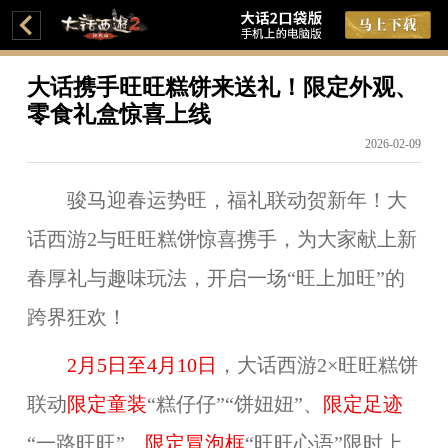
大话携手旺旺糕饼来送礼！限定外观、
零食礼盒惊喜上线
2026-02-09
骏马迎春运势旺，福礼联动贺新年！大
话西游2与旺旺糕饼惊喜携手，为大家献上新
春厚礼与趣味玩法，开启一场“旺上加旺”的
跨界狂欢！
2月5日至4月10日
，大话西游2×旺旺糕饼
联动
限定童装
“糕仔仔”“饼妞妞”、
限定足迹
“一路旺旺”、
限定冒泡框
“旺旺心语”限时上