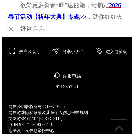
欲知更多新春“旺”运秘籍，请锁定
2026
春节活动【祈年大典】专题>>
，助你红红火
火，好运连连！
򰀁
򰀂
򰀄
关注公众号
分享小伙伴
进入电脑版
򰀃
客服电话
95163555-1
网易公司版权所有 ©1997-2026
网易游戏隐私政策及儿童个人信息保护规则
文网游备字(2011)C-RPG088号
ISBN 978-7-89396-031-4
违法及不良信息举报中心