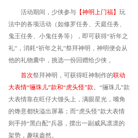
活动期间，少侠参与
【神明上门福】
玩
法中的各项活动（如修罗任务、天庭任务、
鬼王任务、小鬼任务等），即可获得“祈年之
礼”，消耗“祈年之礼”祭拜神明，神明便会从
他的礼物囊中，挑选一份回赠给少侠 。
首次
祭拜神明，可获得旺神制作的
联动
大表情“骊珠儿”款和“虎头怪”款
。“骊珠儿”款
大表情靠在旺仔大馒头上，满眼星光，嘴角
的馋意都快溢出屏幕；而“虎头怪”款大表情
则手持“黑白配”兵器，摆出一副威风凛凛的
架势，趣味盎然。