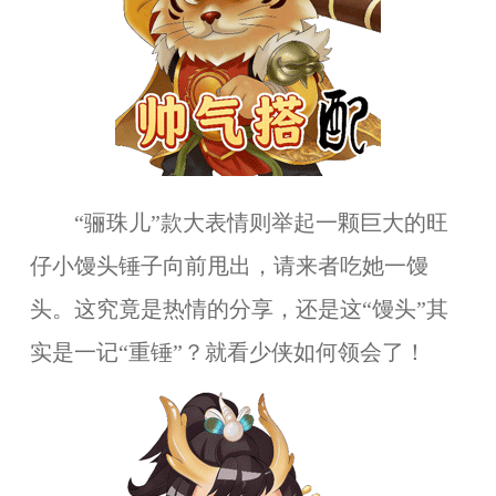
“骊珠儿”款大表情则举起一颗巨大的旺
仔小馒头锤子向前甩出，请来者吃她一馒
头。这究竟是热情的分享，还是这“馒头”其
实是一记“重锤”？就看少侠如何领会了！