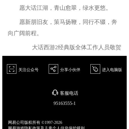
愿大话江湖，青山愈翠，绿水更悠。
愿新朋旧友，策马扬鞭，同行不辍，奔
向广阔前程。
大话西游2经典版全体工作人员敬贺
򰀁
򰀂
򰀄
关注公众号
分享小伙伴
进入电脑版
򰀃
客服电话
95163555-1
网易公司版权所有 ©1997-2026
网易游戏隐私政策及儿童个人信息保护规则