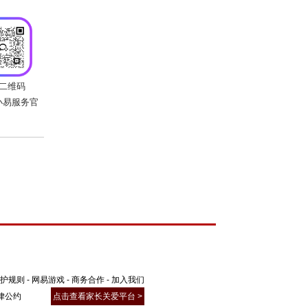
护规则
-
网易游戏
-
商务合作
-
加入我们
扫描二维码
律公约
点击查看家长关爱平台 >
添加心小易服务官