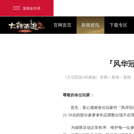
游戏全目录
官网首页
新闻资讯
网易游戏
游戏爱好者
《大话西游2经典版》官网
>
我的足迹：
大话2经典版
尊敬的各位玩家：
首先，衷心感谢各位玩家对