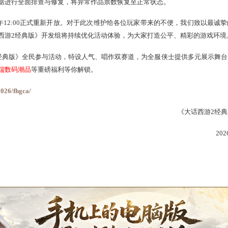
品票数出现不合理波动，影响了活动的公平公正性。
每一位参赛者的公平权益，我们于3月12日凌晨1:00对『风
们已对异常数据进行全面排查与修复，将异常作品票数恢复至正常
月12日中午12:00正式重新开放。对于此次维护给各位玩家带
配合。《大话西游2经典版》开发组将持续优化活动体验，为大家
话西游2经典版》全民参与活动，特设人气、唱作双赛道，为全
大牌奢品、高端数码潮品
等重磅福利
等你解锁。
/xy2.163.com/2026/fhgca/