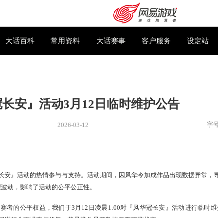
下载专区
大话百科
常用资料
大话赛事
『风华冠长安』活动3月12日临时
2026-03-12
新闻
> 新闻
购卡充值
客服中心
『风华冠长安』活动的热情参与与支持。活动期间，因风华令加