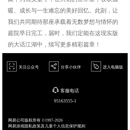
暖、成长与一生难忘的美好回忆。此刻，让
我们共同期待那座承载着无数梦想与情怀的
庭院早日完工，届时，我们定能在这现实版
的大话江湖中，续写更多精彩篇章！
򰀁
򰀂
򰀄
关注公众号
分享小伙伴
进入电脑版
򰀃
客服电话
95163555-1
网易公司版权所有 ©1997-2026
网易游戏隐私政策及儿童个人信息保护规则