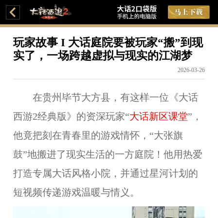
玩家故事 I 大话庭院要被玩家“搬”到现
实了，一场跨越虚拟与现实的江湖梦
2026-03-26
在贵州毕节大方县，有这样一位《大话
西游2经典版》的资深玩家
“
大话新区课堂
”
，
他竟把刻在青春里的游戏情怀，“大张旗
鼓”地搬进了现实生活的一方庭院！
他
用热爱
打造专属大话风格小院，
并通过星河计划的
短视频传递游戏温暖与情义
。