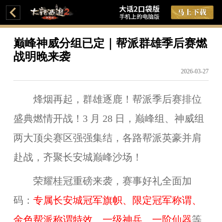
巅峰神威分组已定｜帮派群雄季后赛燃
战明晚来袭
2026-03-27
烽烟再起，群雄逐鹿！帮派季后赛排位
盛典燃情开战！3 月 28 日，巅峰组、神威组
两大顶尖赛区强强集结，各路帮派英豪并肩
赴战，齐聚长安城巅峰沙场！
荣耀桂冠重磅来袭，赛事好礼全面加
码：
专属长安城冠军旗帜、限定冠军称谓、
金色帮派称谓特效、一级神兵、一阶仙器
等