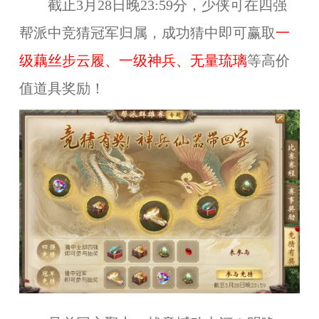
截止
3
月2
8
日
晚23
:
59
分，少侠可在四强
帮派中竞猜冠军归属，成功猜中即可赢取
一
级藕丝步云履、一级神兵、无量琉璃
等高价
值道具奖励！