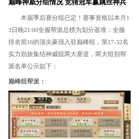
巅峰神威分组情况 竞猜冠军赢藕丝神兵
本届季后赛分组已定！赛事资格以本月1
3
日晚21:00全服帮派总榜为划分基准：全服
排名前
16
的顶尖豪强入驻巅峰组
，
第
1
7-32名
实力劲旅集结神威组两大赛道
，
两大组别帮
派名单公示如下：
巅峰组帮派：