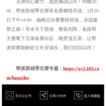
兄弟同心聚力，战意撼动山河！明晚20:
00，帮派群雄季后赛排名赛燃情开战；3
月29
日下午
14:00，巅峰总决赛重磅登场，决战紫
禁之巅！号令
天下
群雄，整装列阵，各路帮
主携麾下兄弟奋勇出征，能登顶王座，让帮
派荣耀旗帜屹立长安城头，我们拭目以待！
帮派群雄季后赛专题：
https://xy2.163.co
m/bpqxjhs/
򰀁
򰀂
򰀄
关注公众号
分享小伙伴
进入电脑版