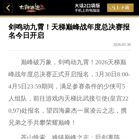
剑鸣动九霄！天梯巅峰战年度总决赛报
名今日开启
2026-03-30
巅峰破万象，剑鸣动九霄！202
6
天梯巅
峰战年度总决赛正式开启报名，
3
月
30
日8:00-
4
月
5
日23:59期间，满足参赛条件的少侠可5
人组队，前往游戏内天梯比武接引使(皇宫22
0,97)处报名，望四海豪杰一展凌云之志，携
兄弟之手共攀荣耀巅峰！
苍山铁索，难镇巅峰之志；巨剑离阵，