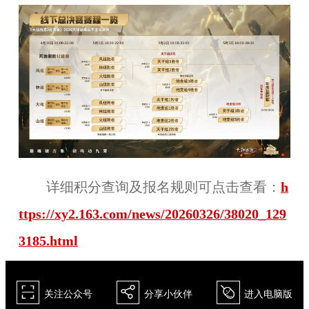
详细积分查询及报名规则可点击查看：
h
ttps://xy2.163.com/news/20260326/38020_129
3185.html
򰀁
򰀂
򰀄
关注公众号
分享小伙伴
进入电脑版