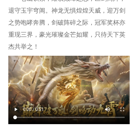
退守玉宇穹阊。神龙无惧煌煌天威，迎万剑
之势咆哮奔腾，剑破阵碎之际，冠军奖杯亦
重现三界，豪光璀璨金芒如耀，只待天下英
杰共举之！