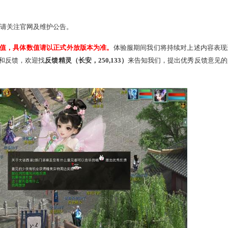
蟒】、【金乌】、【白象】。
躲闪、秘术伤害减免、毒法伤害减免、震慑伤害减免等属性。
、变身卡
等等。
天演策、法门等）为了兼容神巫的师门技能，进行了一定调整。
防御。
一批内容，敬请关注官网及维护公告。
定均为测试数值，具体数值请以正式外放版本为准。
体验服期间
中有任何意见和反馈，欢迎找
反馈精灵（长安，250,133）
来告知