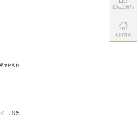
扫描二维码
微信公众
扫描左侧二维
返回首页
中选择【体验服】即可进驻体验。