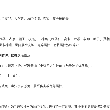
体验服体验内容
体验服报名拷号
体验服
能机制
，包括师门技能、天演策、法门技能、玄宝、孩子技能等；
修正
；
，包括仙器（武器，衣服，帽子，项链）、神兵（武器）、高装
、宝石、地煞星卡神通、星阵属性洗练、点粹属性、套装属性洗练
）部位新增
法术防御、防御
属性投放；
增加法术防御），最高15级。
坐骑
新增【坐镇四方】技能（与天