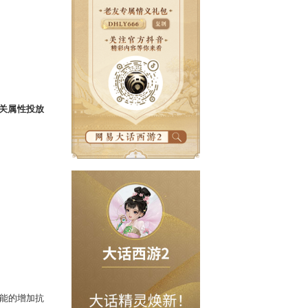
角色配置
（武器、衣服、帽子）
及相关属性投放
等)；
神护体互斥）。