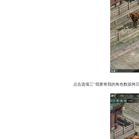
体验服报名拷号
步骤一：检查自己是否获得
在4月2日11点后，获得
验服报名入口将开放至4月2
步骤二：前往长安(206,10