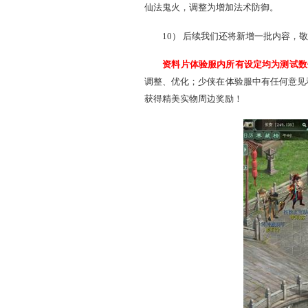
6） 新增3个
星阵
：【紫
7）
大成修炼
新增秘术
8） 新增神巫相关
符文
9）部分现有技能（套装、
仙法鬼火，调整为增加法术
10） 后续我们还将新增
资料片体验服内所有设
调整、优化；少侠在体验服
获得精美实物周边奖励！