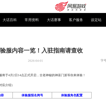
下载专区
大话百科
常用资料
大话赛事
神巫体验服内容一览！入驻指南
2026-04-01
新闻
> 新闻
长吟体验服将于4月2日14点正式开启，古老神秘的神巫门派等
购卡充值
客服中心
快速跳转到对应介绍）