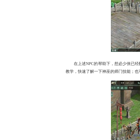
神巫。点击以下NPC，可以
NPC介绍：
转种族助手（228,140）
技能玄宝助手（232,14
装备助手（236,144）
：
速完成装备配置。
坐骑助手（240,146）
：
杂货助手（246,131）
：
帮派助手（254,135）
：