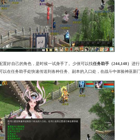
快速进行神巫角色的配置。
：可以帮助少侠更换种族、洗点、更换转生修正和提升等级。
2）
：可以帮助少侠快速进行技能相关的配置，包括师门技能、天
少侠可以在装备助手处领取打造材料、宝石、仙器、神兵、佩饰
可以帮助少侠配置坐骑，包括坐骑获取、坐骑提升、更换坐骑技
少侠可以在杂货助手处快速获取特殊变身卡、药品符文、玄印、
可以帮助少侠配置小成/大成修炼，还可以在帮派助手处领取帮派