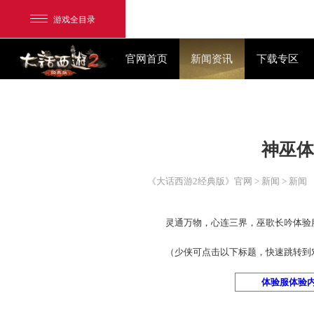
游戏全目录
官网首页
新闻资讯
网易游戏
游戏爱好者
《大话西游2经典版》官网
>
我的足迹：
大话2经典版
灵通万物，心连三界，巫歌
（少侠可点击以下标题，