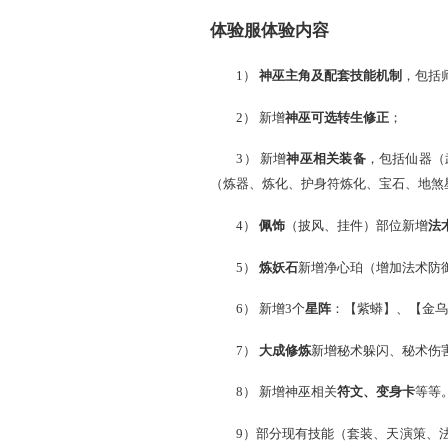
体验服体验内容
1）
神巫主角及配套技
2） 新增
神巫可选转生
3） 新增
神巫相关装备
（炼器、炼化、护身符炼化
4）
佩饰
（披风、挂件
5）
炼妖石
新增净心珀（