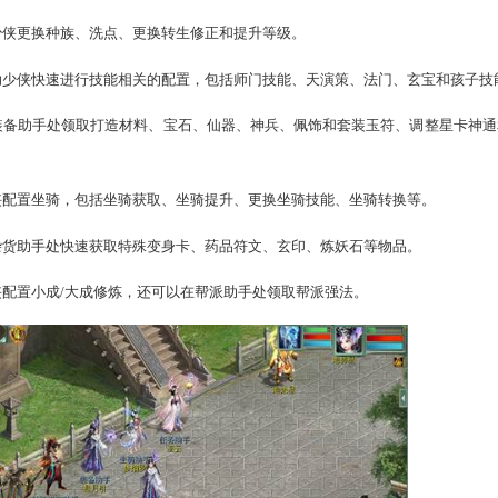
月22日每天的14:00-17:00开启；首次拷贝数据后，后续直
侠，可以在拷贝完角色，登上体验服后先以原有种族角色登录，