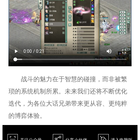
战斗的魅力在于智慧的碰撞，而非被繁
琐的系统机制所累。未来我们还将不断优化
迭代，为各位大话兄弟带来更从容、更纯粹
的博弈体验。
򰀁
򰀂
򰀄