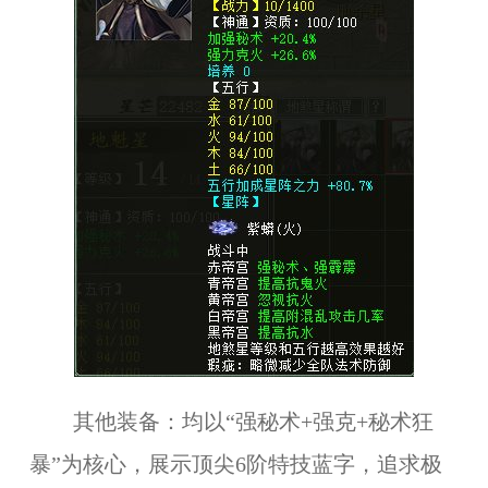
其他装备：均以“强秘术+强克+秘术狂
暴”为核心，展示顶尖6阶特技蓝字，追求极