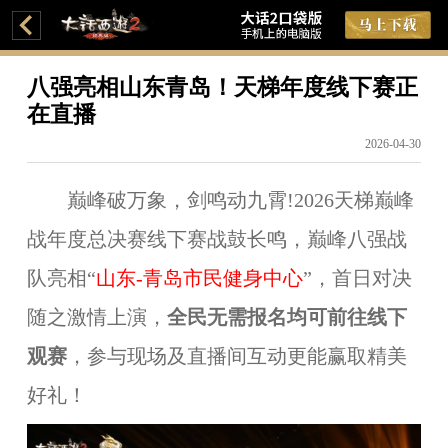
八强亮相山东青岛！天梯年度线下赛正
在直播
2026-04-30
巅峰破万象，剑鸣动九霄!2026天梯巅峰
战年度总决赛线下赛战鼓长鸣，巅峰八强战
队亮相“
山东
-青岛市民健身中心
”，首日对决
随之激情上演，
全民无需报名均可
前往
线下
观赛
，参与现场及直播间互动更能赢取精美
好礼！