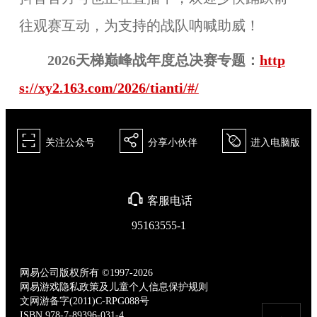
往观赛互动，为支持的战队呐喊助威！
2026天梯巅峰战年度总决赛专题：
http
s://xy2.163.com/2026/tianti/#/
򰀁
򰀂
򰀄
关注公众号
分享小伙伴
进入电脑版
򰀃
客服电话
95163555-1
网易公司版权所有 ©1997-2026
网易游戏隐私政策及儿童个人信息保护规则
文网游备字(2011)C-RPG088号
ISBN 978-7-89396-031-4