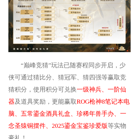
“巅峰竞猜”玩法已随赛程同步开启，少
侠可通过猜比分、猜冠军、猜四强等赢取竞
猜积分，使用积分可兑换
一级神兵、一阶仙
器
及道具奖励，更能赢取
ROG枪神8笔记本电
脑、五常鎏金酒具礼盒、珍稀年兽手办、一
念圣猿铜摆件、2025鎏金宝鉴珍爱版
等
实物
豪礼！