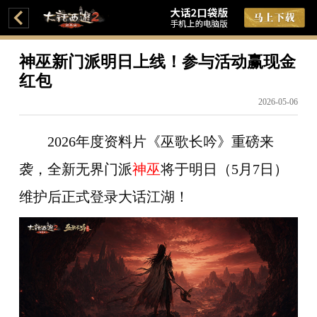
神巫新门派明日上线！参与活动赢现金
红包
2026-05-06
2026年度资料片《巫歌长吟》重磅来
袭，
全新无界门派
神巫
将于
明日（
5月7日
）
维护后正式登录大话江湖
！