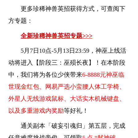
更多珍稀神兽英招获得方式，可查阅下
方专题：
全新珍稀神兽英招专题>>>
5月7日10点-5月13日23:59，神巫上线活
动将进入【阶段三：巫殒长夜】！在本阶段
中，我们将为各位少侠带来
6-8888元神巫临
世现金红包、网易严选小蛮腰人体工学椅、
外星人无线游戏鼠标、大话实木机械键盘、
以及多重游戏内奖励
等好礼！
通关副本「破妄引魂归」第五层，完成
任意难度挑战帝俊，可领取
5 点 “弑神破