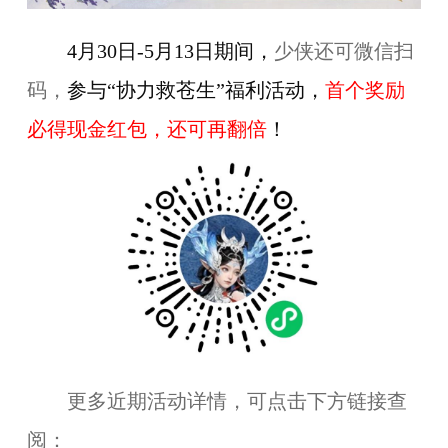
4月3
0
日-
5
月1
3
日期间
，
少侠还可微信扫
码，
参与“协力救苍生”
福利
活动，
首个奖励
必得现金红包，还可再翻倍
！
更多近期活动详情，可点击下方链接查
阅：