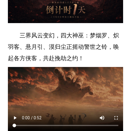
三界风云变幻，四大神巫：梦烟罗、炽
羽客、悬月引、漠归尘正
摇动警世之铃，唤
起各方侠客，共赴挽劫之约
！