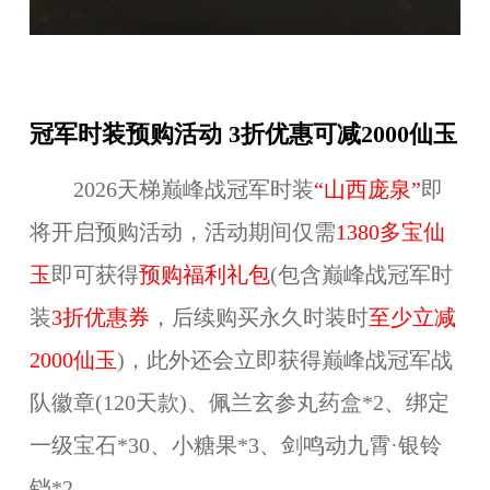
冠军时装预购活动 3折优惠可减2000仙玉
202
6
天梯巅峰战冠军时装
“
山西庞泉
”
即
将开启预购活动，活动期间仅需
1380多宝仙
玉
即可获得
预购福利礼包
(包含巅峰战冠军时
装
3折优惠券
，后续购买永久时装时
至少立减
2000仙玉
)，此外还会立即获得巅峰战冠军战
队徽章(120天款)、佩兰玄参丸药盒*2、绑定
一级宝石*30、小糖果*3、
剑鸣动九霄·
银铃
铛*2。