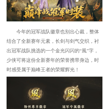
今年的冠军战队徽章也别
出
心裁，整体
结合
了全新赛年元素，
长剑与剑气交织
，衬
出
冠军战队挑选的
一个金光闪闪的“風”字，
少侠可将这份全新赛年的荣誉携带身边，时
时感受属于巅峰王者的荣耀辉光
！