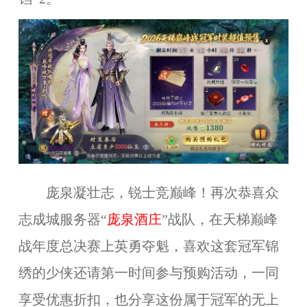
庞泉凝壮志
，
锐士竞巅峰
！再次恭喜
众
志成城
服务器“
庞泉酒庄
”战队，在天梯巅峰
战年度总决赛上英勇夺魁，喜欢这套冠军锦
绣的少侠还请第一时间参与预购活动，一同
享受优惠折扣，也分享这份属于
冠军
的无上