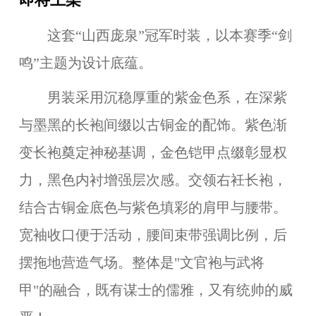
这套“
山西庞泉
”冠军时装，以本赛季“
剑
鸣
”主题为设计底蕴。
男装采用沉稳厚重的紫金色系，在深紫
与墨黑的长袍间缀以古铜金的配饰。紫色渐
变长袍奠定神秘基调，金色铠甲点缀彰显权
力，黑色内衬增强层次感
。
交领右衽长袍
，
结合
古铜金底色
与
紫色填彩
的肩甲与腰带
。
宽袖收口便于活动，腰间束带强调比例，后
摆拖地营造气场。整体是"文官袍
与
武将
甲"的融合，既有谋士的儒雅，又有统帅的威