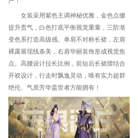
严！
女装采用紫色主调神秘优雅，金色点缀
提升贵气，白色打底平衡视觉重量
，
三阶渐
变色系打造高级感。单肩不对称长裙，左肩
裸露展现线条美，右肩华丽装饰形成视觉焦
点。高腰设计拉长比例，前短后长裙摆
结合
开衩设计
，行走时飘逸灵动，唯有实力超群
绝伦、气质芳华盖世者方能拥有！