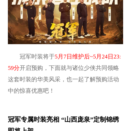
冠军时装将于
5
月
7
日维护后~
5
月
24
日23:
59分
开启预购，下面就与诸位少侠共同领略
这套时装的华美风采，也一起了解预购活动
中的惊喜优惠吧！
冠军专属时装亮相 “山西庞泉”定制锦绣
即将上架