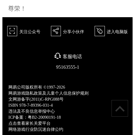
尊荣！
򰀁
򰀂
򰀄
关注公众号
分享小伙伴
进入电脑版
򰀃
客服电话
95163555-1
网易公司版权所有 ©1997-2026
网易游戏隐私政策及儿童个人信息保护规则
文网游备字(2011)C-RPG088号
ISBN 978-7-89396-031-4
违法及不良信息举报中心
ICP备案：粤B2-20090191-18
点击查看家长关爱平台
网络游戏行业防沉迷自律公约