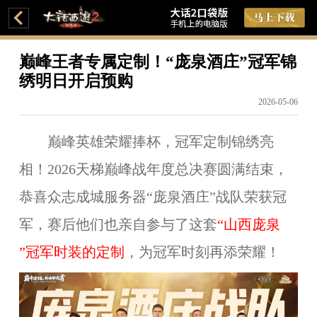
巅峰王者专属定制！“庞泉酒庄”冠军锦
绣明日开启预购
2026-05-06
巅峰英雄荣耀捧杯，冠军定制锦绣亮
相！202
6
天梯巅峰战年度总决赛圆满结束，
恭喜
众志成城
服务器“
庞泉酒庄
”战队荣获冠
军，赛后他们也亲自参与了这套
“
山西庞泉
”冠军时装的定制
，为冠军时刻再添荣耀！