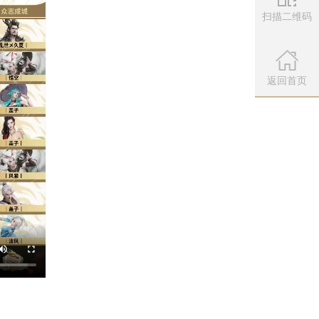
扫描二维码
微信公众
扫描左侧二维
返回首页
知君”女鬼。君临天下一方前排松鼠吃
5号位男鬼叫出进化无雷兽。盖子女人
对方女人，前排垂云叟精准秒杀“乱世
罩子，久夏换出化无夺魂哥俩好。最