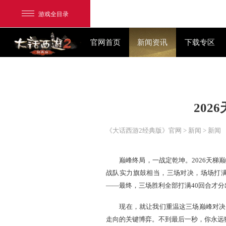
游戏全目录
官网首页
新闻资讯
网易游戏
游戏爱好者
《大话西游2经典版》官网
>
我的足迹：
大话2经典版
巅峰终局，一战定乾坤。2
战队实力旗鼓相当，三场对
——最终，三场胜利全部打满