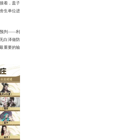
）
、
乱世メ久夏‖
（
男龙
）
交出小绝，悟空灵宝成功触发“三人遮
生
成功命中
“相伴知君”。紧接着，盖子
出罩子，并成功支援化无、舍生单位进
君之心
队伍的女人做出精准预判——利
，
庞泉酒庄
队伍
风紧换出化无白泽
做防