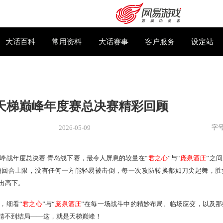
下载专区
大话百科
常用资料
大话赛事
2026天梯巅峰年度赛总决赛精彩
2026-05-09
新闻
> 新闻
026天梯巅峰战年度总决赛·青岛线下赛，最令人屏息的较量在“
购卡充值
客服中心
决，场场打满回合上限，没有任何一方能轻易被击倒，每一次攻
40回合才分出高下。