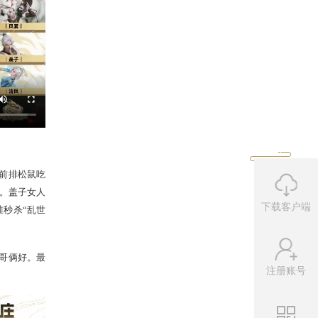
之心队伍
成功的打断了对方
最重要的输
下载客户端
注册账号