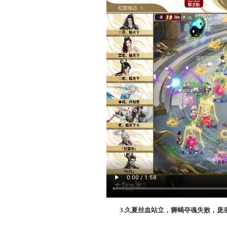
2.双方资源互换，决战
第39回合，双方身后都有
化。
庞泉酒庄
队伍的圣猿再
小妖吃化，君临天下1号位
久夏”，触发前排圣猿卷土
悟空人物回血稳定局面。
后，风紧白泽回拉盖子女魔