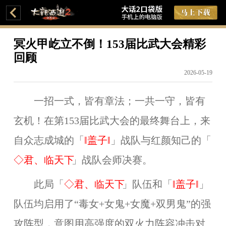
冥火甲屹立不倒！153届比武大会精彩
回顾
2026-05-19
一招一式，皆有章法；一共一守，皆有
玄机！在第153届比武大会的最终舞台上，来
自众志成城的「
‖盖子‖
」战队与红颜知己的「
◇君、临天下
」战队会师决赛。
此局「
◇君、临天下
」队伍和「
‖盖子‖
」
队伍均启用了“毒女+女鬼+女魔+双男鬼”的强
攻阵型，意图用高强度的双火力阵容冲击对