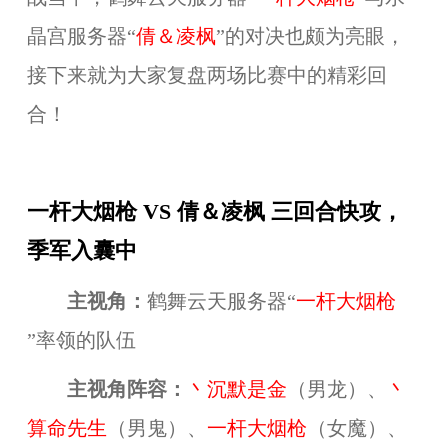
晶宫服务器“
倩＆凌枫
”的对决也颇为亮眼，
接下来就为大家复盘两场比赛中的精彩回
合！
一杆大烟枪 VS 倩＆凌枫 三回合快攻，
季军入囊中
主视角：
鹤舞云天
服务器“
一杆大烟枪
”率领的队伍
主视角阵容：
丶沉默是金
（男龙）、
丶
算命先生
（男鬼）、
一杆大烟枪
（女魔）、