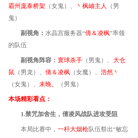
霸州庞泰桥架
（女鬼）、
丶枫岫主人
（男
鬼）
副视角：
水晶宫服务器“
倩＆凌枫
”率领
的队伍
副视角阵容：
寰球杀手
（男鬼）、
大仓
鼠
（男龙）、
倩＆凌枫
（女魔）、
浩然丶
（女鬼）、
未晚。
（男鬼）
本场精彩看点：
1.禁咒加舍生，倩凌风战队进攻受阻
本局比赛中，
一杆大烟枪
队伍祭出“敏忘