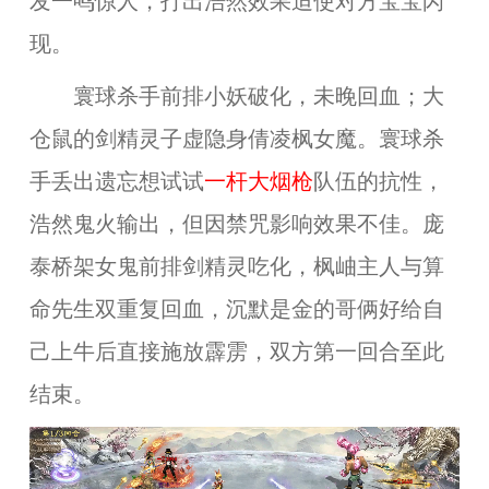
发一鸣惊人，打出浩然效果迫使对方宝宝闪
现。
寰球杀手前排小妖破化，未晚回血；大
仓鼠的剑精灵子虚隐身倩凌枫女魔。寰球杀
手丢出遗忘想试试
一杆大烟枪
队伍的抗性，
浩然鬼火输出，但因禁咒影响效果不佳。庞
泰桥架女鬼前排剑精灵吃化，枫岫主人与算
命先生双重复回血，沉默是金的哥俩好给自
己上牛后直接施放霹雳，双方第一回合至此
结束。