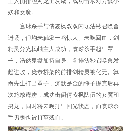
主人前排泾河龙王发威，成功击杀对方狐小
妖和女魔。
寰球杀手与倩凌枫双双闪现法秒召唤兽
进场，但均未触发一鸣惊人。未晚回血，剑
精灵分光枫岫主人成功，寰球杀手起出罩
子，浩然鬼盘加持自身。前排法秒召唤兽发
起进攻，庞泰桥架的前排剑精灵被化无。算
命先生打出罩子，沉默是金的锤子提克后再
次施放霹雳，成功击倒倩凌枫队伍的女魔和
男龙，同时将未晚打出回光状态，而寰球杀
手男鬼也被打至残血。