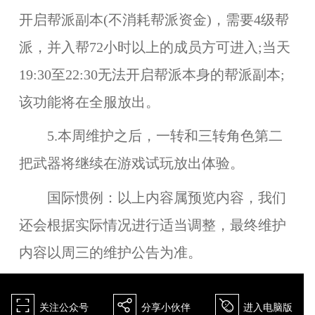
开启
帮派副本
(不消耗帮派资金)，需要4级帮
派，并入帮72小时以上的成员方可进入;当天
19:30至22:30无法开启帮派本身的帮派副本;
该功能将在
全服
放出。
5.本周维护之后，
一转和三转角色
第二
把武器将继续在
游戏试玩
放出体验。
国际惯例：
以上内容属预览内容，我们
还会根据实际情况进行适当调整，最终维护
内容以周三的维护公告为准
。
򰀁
򰀂
򰀄
关注公众号
分享小伙伴
进入电脑版