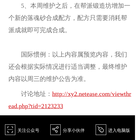
5、本周维护之后，在帮派锻造坊增加一
个新的落魂砂合成配方，配方只需要消耗帮
派成就即可完成合成。
国际惯例：以上内容属预览内容，我们
还会根据实际情况进行适当调整，最终维护
内容以周三的维护公告为准。
讨论地址：
http://xy2.netease.com/viewthr
ead.php?tid=2123233
򰀁
򰀂
򰀄
关注公众号
分享小伙伴
进入电脑版