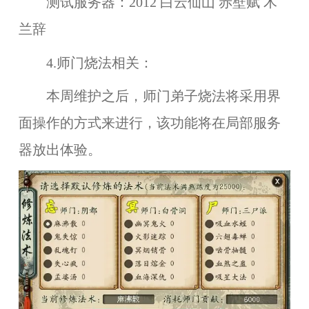
测试服务器：
2012 白云仙山 赤壁赋 木
兰辞
4.师门烧法相关：
本周维护之后，
师门弟子烧法
将采用
界
面操作
的方式来进行，该功能将在
局部服务
器
放出体验。