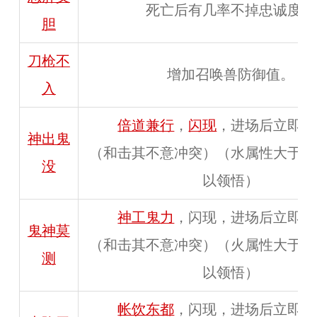
死亡后有几率不掉忠诚度。
胆
刀枪不
增加召唤兽防御值。
入
倍道兼行
，
闪现
，进场后立即隐
神出鬼
（和击其不意冲突）（水属性大于等
没
以领悟）
神工鬼力
，闪现，进场后立即隐
鬼神莫
（和击其不意冲突）（火属性大于等
测
以领悟）
帐饮东都
，闪现，进场后立即隐