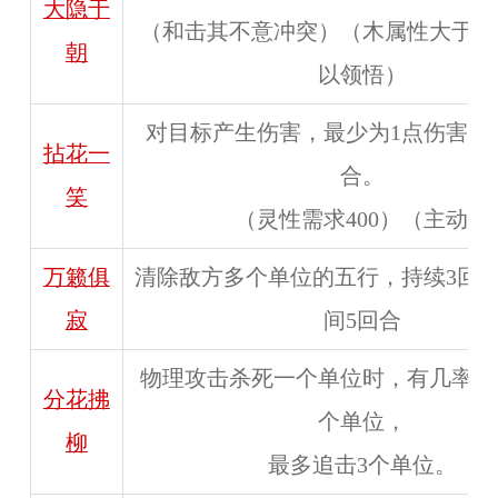
大隐于
（和击其不意冲突）（木属性大于等
朝
以领悟）
对目标产生伤害，最少为1点伤害，
拈花一
合。
笑
（灵性需求400）（主动）
万籁俱
清除敌方多个单位的五行，持续3回
寂
间5回合
物理攻击杀死一个单位时，有几率继
分花拂
个单位，
柳
最多追击3个单位。