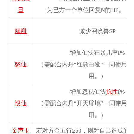
日
为已方一个单位回复N的HP。（
蹒跚
减少召唤兽SP
增加仙法狂暴几率f%
怒仙
（需配合内丹“红颜白发”一同使用
用。）
增加忽视仙法
抗性
f%
恨仙
（需配合内丹“开天辟地”一同使用
用。）
金声玉
若对方金五行≥50，则对自己造成的