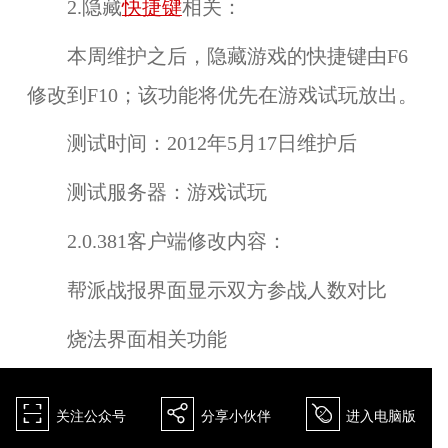
2.隐藏
快捷键
相关：
本周维护之后，隐藏游戏的快捷键由
F6
修改到
F10
；该功能将优先在
游戏试玩
放出。
测试时间：
2012年5月17日维护后
测试服务器：
游戏试玩
2.0.381客户端修改内容：
帮派战报界面显示双方参战人数对比
烧法界面相关功能
򰀁
򰀂
򰀄
关注公众号
分享小伙伴
进入电脑版