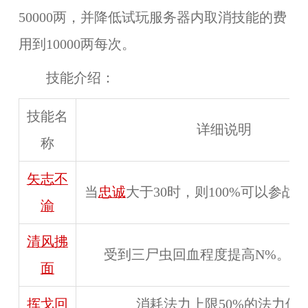
50000两，并降低试玩服务器内取消技能的费
用到10000两每次。
技能介绍：
技能名
详细说明
称
矢志不
当
忠诚
大于30时，则100%可以参战
渝
清风拂
受到三尸虫回血程度提高N%。（
面
挥戈回
消耗法力上限50%的法力值