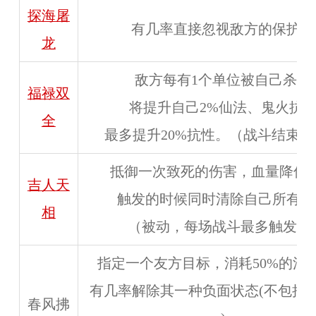
探海屠
有几率直接忽视敌方的保护状
龙
敌方每有1个单位被自己杀死
福禄双
将提升自己2%仙法、鬼火抗
全
最多提升20%抗性。（战斗结束
抵御一次致死的伤害，血量降低到
吉人天
触发的时候同时清除自己所有状
相
（被动，每场战斗最多触发1
指定一个友方目标，消耗50%的法
有几率解除其一种负面状态(不包括控
春风拂