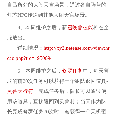
自己所处的大闹天宫场景，通过各自阵营的
灯芯NPC传送到其他大闹天宫场景。
4、本周维护之后，
新
召唤兽技能
将在
全
服
放出。
详细情况：
http://xy2.netease.com/viewthr
ead.php?tid=1950694
5、本周维护之后，
修罗任务
中，每天领
取的
前20次任务
可以获得一个组队返回道具-
灵兽天行符
，完成任务后，队长可以通过使
用该道具，直接返回到灵兽村；当天作为队
长完成修罗任务
70次
时，会获得一个
天机密