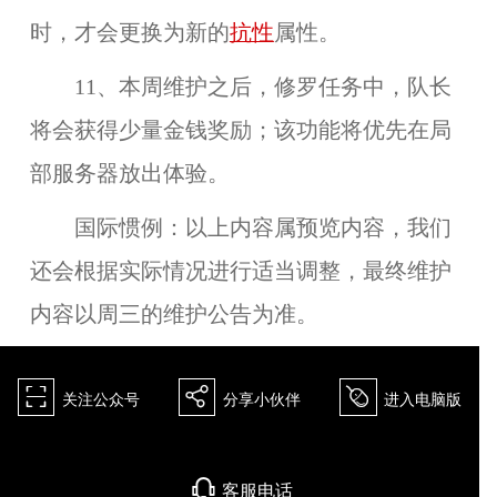
时，才会更换为新的
抗性
属性。
11、本周维护之后，
修罗任务
中，队长
将会获得少量
金钱奖励
；该功能将优先在
局
部服务器
放出体验。
国际惯例：以上内容属预览内容，我们
还会根据实际情况进行适当调整，最终维护
内容以周三的维护公告为准。
򰀁
򰀂
򰀄
关注公众号
分享小伙伴
进入电脑版
򰀃
客服电话