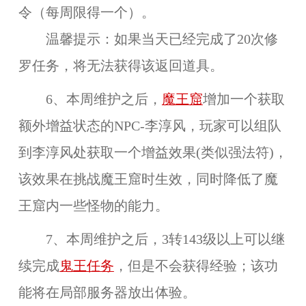
令
（每周限得一个）。
温馨提示：如果当天已经完成了20次修
罗任务，将无法获得该返回道具。
6、本周维护之后，
魔王窟
增加一个获取
额外增益状态的NPC-
李淳风
，玩家可以组队
到李淳风处获取一个
增益效果
(类似强法符)，
该效果在
挑战魔王窟时生效
，同时降低了魔
王窟内一些怪物的能力。
7、本周维护之后，
3转143级以上
可以继
续完成
鬼王任务
，但是不会获得经验；该功
能将在
局部服务器
放出体验。