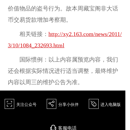
价值物品的盗号行为。故本周藏宝阁非大话
币交易货款增加考察期。
相关链接：
http://xy2.163.com/news/2011/
3/10/1084_232693.html
国际惯例：
以上内容属预览内容，我们
还会根据实际情况进行适当调整，最终维护
内容以周三的维护公告为准。
򰀁
򰀂
򰀄
关注公众号
分享小伙伴
进入电脑版
򰀃
客服电话