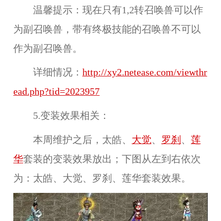
温馨提示：
现在只有1,2转召唤兽可以作
为副召唤兽，带有终极技能的召唤兽不可以
作为副召唤兽
。
详细情况：
http://xy2.netease.com/viewthr
ead.php?tid=2023957
5.变装效果相关：
本周维护之后，
太皓、
大觉
、
罗刹
、
莲
华
套装的变装效果放出；下图从左到右依次
为：太皓、大觉、罗刹、莲华套装效果。