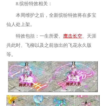
8.缤纷特效相关：
本周维护之后，全新
缤纷特效
将在
多宝
仙人
处上架。
特效包括：
一生所爱、
鹰击长空
、天涯
共此时、飞柳以及之前放出的飞花永久版
等。