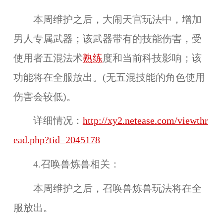
本周维护之后，
大闹天宫
玩法中，增加
男人专属武器；
该武器带有的技能伤害，受
使用者
五混法术
熟练
度
和当前科技影响；该
功能将在
全服
放出。(无五混技能的角色使用
伤害会较低)。
详细情况：
http://xy2.netease.com/viewthr
ead.php?tid=2045178
4.召唤兽炼兽相关：
本周维护之后，召唤兽
炼兽玩法
将在
全
服
放出。