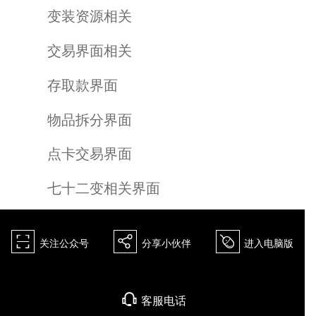
变装资源相关
交易界面相关
存取款界面
物品拆分界面
点卡交易界面
七十二变相关界面
򰀁
򰀂
򰀄
关注公众号
分享小伙伴
进入电脑版
򰀃
客服电话