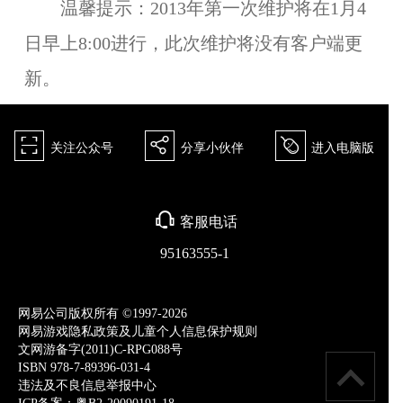
温馨提示：2013年第一次维护将在1月4
日早上8:00进行，此次维护将没有客户端更
新。
򰀁
򰀂
򰀄
关注公众号
分享小伙伴
进入电脑版
򰀃
客服电话
95163555-1
网易公司版权所有 ©1997-2026
网易游戏隐私政策及儿童个人信息保护规则
文网游备字(2011)C-RPG088号
ISBN 978-7-89396-031-4
违法及不良信息举报中心