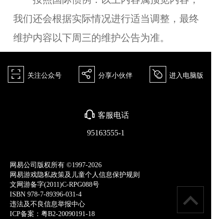
我们还会根据实际情况进行适当调整，最终
维护内容以下周三的维护公告为准。
򰀁
򰀂
򰀄
关注公众号
分享小伙伴
进入电脑版
򰀃
客服电话
95163555-1
网易公司版权所有 ©1997-2026
网易游戏隐私政策及儿童个人信息保护规则
文网游备字(2011)C-RPG088号
ISBN 978-7-89396-031-4
违法及不良信息举报中心
ICP备案：粤B2-20090191-18