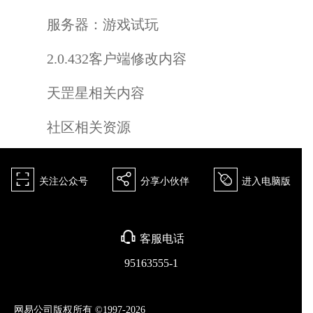
服务器：
游戏试玩
2.0.432客户端修改内容
天罡星相关内容
社区相关资源
򰀁
򰀂
򰀄
关注公众号
分享小伙伴
进入电脑版
򰀃
客服电话
95163555-1
网易公司版权所有 ©1997-2026