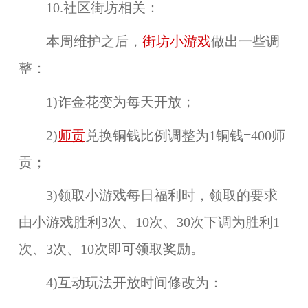
10.社区街坊相关：
本周维护之后，
街坊小游戏
做出一些调
整：
1)诈金花变为每天开放；
2)
师贡
兑换铜钱比例调整为
1铜钱=400师
贡
；
3)领取
小游戏每日福利
时，领取的要求
由小游
戏胜利3次、10次、30次
下调为胜利
1
次、3次、10次
即可领取奖励。
4)互动玩法开放时间修改为：