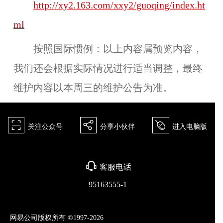
http://xy2.163.com/xxy2/guoqing/index.ht
ml
按照国际惯例：
以上内容属预览内容，
我们还会根据实际情况进行适当调整，最终
维护内容以本周三的维护公告为准。
򰀁
򰀂
򰀄
关注公众号
分享小伙伴
进入电脑版
򰀃
客服电话
95163555-1
网易公司版权所有 ©1997-2026