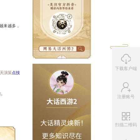
护公告。
大
师贡
的作用。师贡的用处越来越多，
下载客户端
注册账号
修理装备和补充灵宝灵气，
天演策
点技
扫描二维码