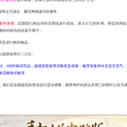
活动
将继续在
局部服务器
放出体验，具体开放时间请留意周三的维
阁跨服交易
功能将正式放出，藏宝阁竭诚为您服务。
常生活
更舒适更有保障
，近期我们将会对经济系统进行优化，加
一点备用；调整的内容包括但是不限于：
店
内可以使用师贡进行购买物品。
给帮派
时，可以选择使用
师门贡献
。
在可以用来烧法、0转时购买药品，超级巫医驯养召唤兽及坐骑，
车夫传送，兑换召唤兽经验等。