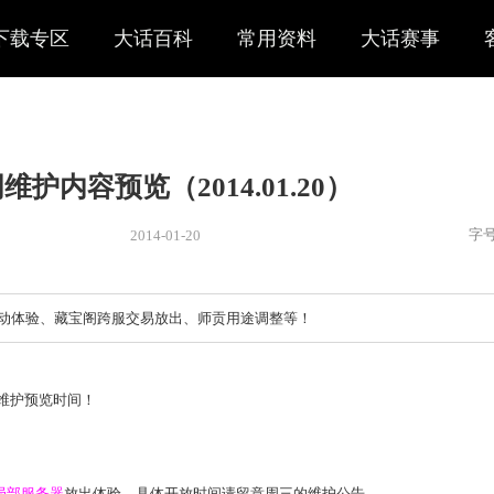
下载专区
大话百科
常用资料
大话赛事
本周维护内容预览（2014.01.2
2014-01-20
新闻
> 公告
简要：春节活动体验、藏宝阁跨服交易放出、师贡用途调整等！
到了每周的维护预览时间！