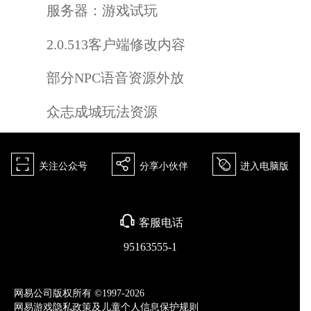
服务器：
游戏试玩
2.0.513客户端修改内容
部分NPC语音资源外放
众志成城玩法资源
򰀁
򰀂
򰀄
关注公众号
分享小伙伴
进入电脑版
򰀃
客服电话
95163555-1
网易公司版权所有 ©1997-2026
网易游戏隐私政策及儿童个人信息保护规则