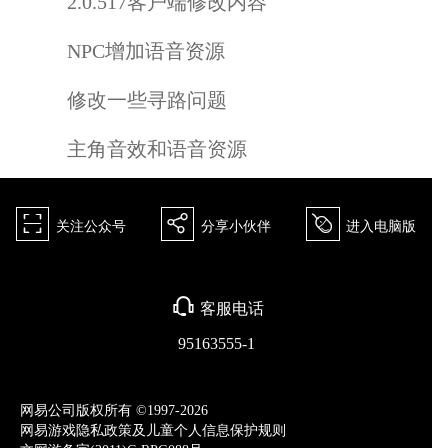
2.0.517客户端修改内容
NPC增加语音资源
修改一些寻路问题
主角音效和语音资源
򰀁
򰀂
򰀄
关注公众号
分享小伙伴
进入电脑版
򰀃
客服电话
95163555-1
网易公司版权所有 ©1997-2026
网易游戏隐私政策及儿童个人信息保护规则