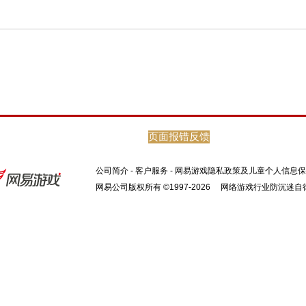
[关于“网易大神”]
网易大神是网易游戏旗下的精英玩家社区。这里汇
咖，集合了网易独家的官方资讯和福利趣闻，旨在
页面报错反馈
玩家可以在网易大神与游戏中的好友实时聊天、多
好，和大神一起发现更多游戏乐趣。
官方网站：
https://ds.163.com
官方微信：wyds_163
公司简介
-
客户服务
-
网易游戏隐私政策及儿童个人信息保
网易公司版权所有 ©1997-2026
网络游戏行业防沉迷自