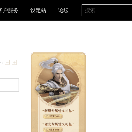
客户服务
设定站
论坛
1）
字号：
日开放等……