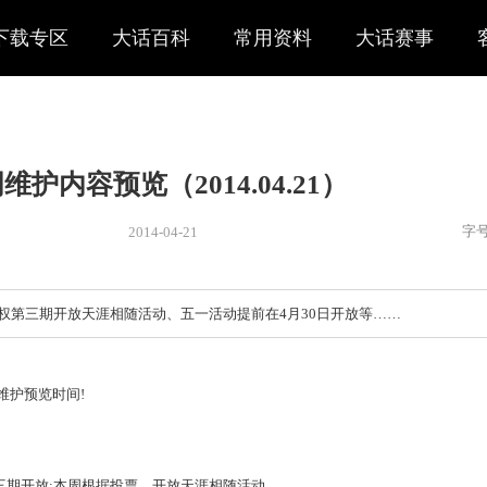
下载专区
大话百科
常用资料
大话赛事
本周维护内容预览（2014.04.2
2014-04-21
新闻
> 公告
简要：玩家特权第三期开放天涯相随活动、五一活动提前在4月30
到了每周的维护预览时间!