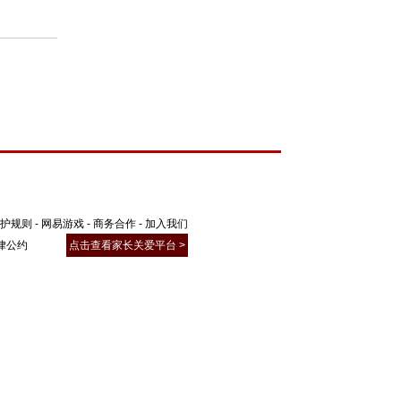
聚了广大精英玩家、游戏圈红人、行业大
为玩家打造一个丰富的游戏兴趣社交圈。
元互动；以游戏会友，结交更多游戏同
护规则
-
网易游戏
-
商务合作
-
加入我们
律公约
点击查看家长关爱平台 >