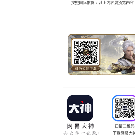
4.本周新服天书奇谭、仗剑天
新服预约时间：
2014年
详细介绍：
http://xy2.
按照国际惯例：以上内容属