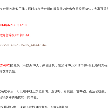
典活动-
庆典
贺使团
(七周年庆活动改)。
日12:00至23:59
aike.163.com/gonglue/2257.html
-
年年有鱼
中，增加
学海无涯
任务，可以通过
长安城
(317,134)的
：
第二十一次合服的准备工作，届时将在待合服的服务器内放出合
6日维护后至2014年6月30日12:00
票要求，需要角色等级>=1转15级。