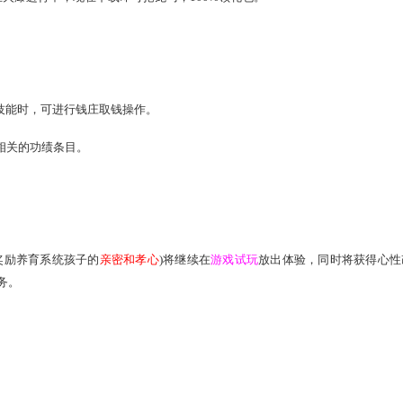
163.com/news/news/2014/6/23/15205_446447.html
仙处增加
好友秀-布衣
的兑换（有效期30天，颜色随机，需消耗2
额外获得一个好友秀奖励。
：
上线，在安装助手后，可以在手机上浏览新闻、查攻略、看视频
逛论坛、抽奖品等多种功能携您一同体验。
活动仍然在火爆进行中，现在下载即可抢龙马，100%领礼包。
3.com/xy2/