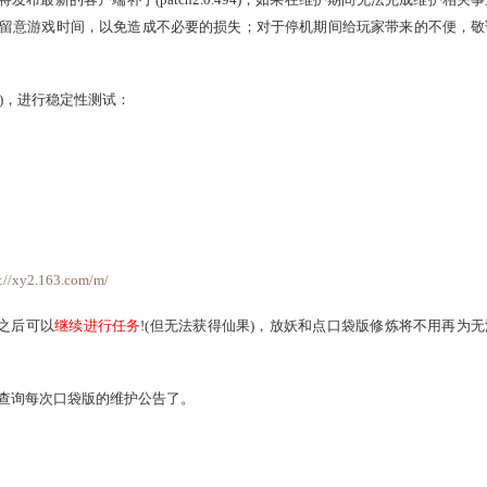
服务质量，《新大话西游2》将于
2014年6月26日早上8:00
停机
本次停机还将发布最新的客户端补丁(patch2.0.494)，如果
相互转告，并留意游戏时间，以免造成不必要的损失；对于停机
和配合。
9:30左右开放
)，进行稳定性测试：
内容：
下载地址
http://xy2.163.com/m/