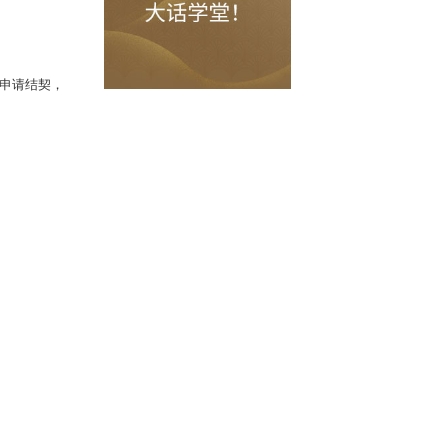
和点口袋版修炼将不用再为无法任务发愁
角色，可以组队到
双生树
处申请结契，