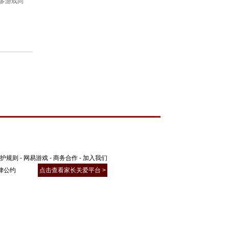
护规则
-
网易游戏
-
商务合作
-
加入我们
律公约
点击查看家长关爱平台 >