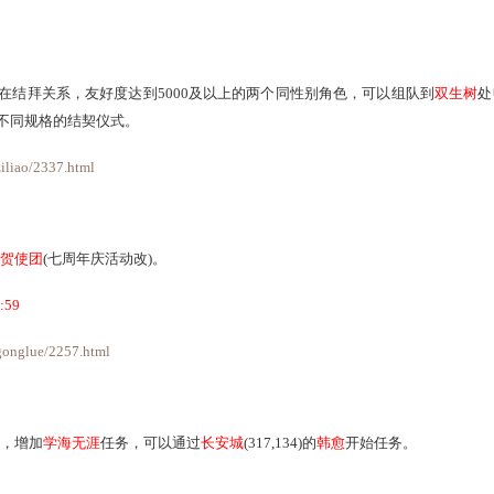
版中
仙果存满
之后可以
继续进行任务
!(但无法获得仙果)，放妖
在
系统
-
公告
处查询每次口袋版的维护公告了。
之间不存在结拜关系，友好度达到5000及以上的两个同性别
功，并可选择不同规格的结契仪式。
aike.163.com/ziliao/2337.html