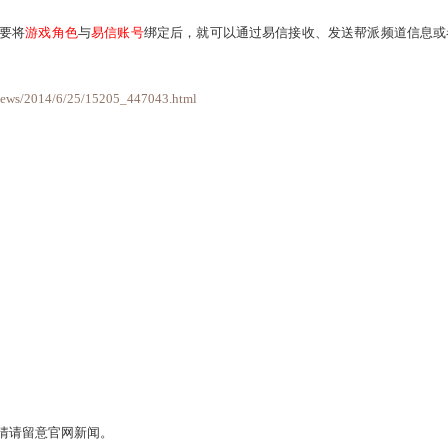
“隔空取物”技能时，可进行钱庄取钱操作。
宝象降魔
任务相关的功绩条目。
炼
玩法(最终奖励养育系统孩子的
亲密和孝心
)将继续在
游戏试玩
先生
处领取任务。
26日维护之后