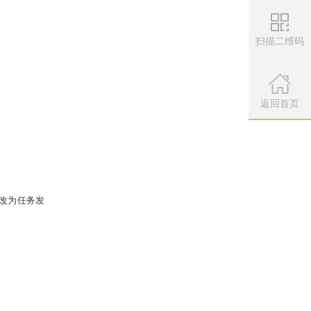
扫描二维码
微信公众
0万大话币和2张低级符咒碎片）；同时
扫描左侧二维
返回首页
、赏牛图、设活动提醒、计算游戏属