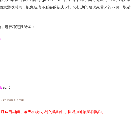
服务质量，《新大话西游2》将于
2014年7月24日早上8:00
停机
本次停机还将发布最新的客户端补丁(patch2.0.498)，如果
相互转告，并留意游戏时间，以免造成不必要的损失;对于停机期
配合。
00左右开放)，进行稳定性测试：
过江 再爱一次
内容：