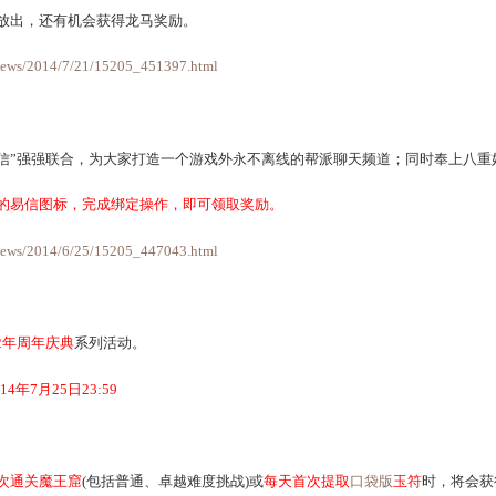
阵
玩法将在
全服
放出。
63.com/2014/bl/zf/index.html
月24日至2014年8月14日期间，每天在线1小时的奖励中，将增加地
欢
活动将正式放出，还有机会获得龙马奖励。
163.com/news/news/2014/7/21/15205_451397.html
游2与“易信”强强联合，为大家打造一个游戏外永不离线的帮
点击左上角的的易信图标，完成绑定操作，即可领取奖励。