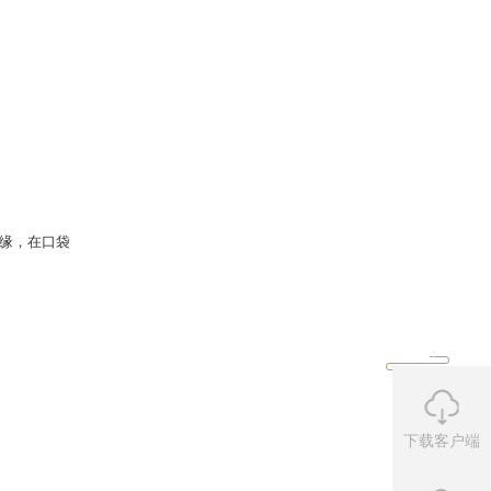
提取
口袋版
玉符
时，将会获得50点灵修
下载客户端