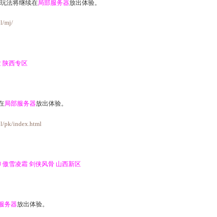
竞猜的游戏点数奖励发放，请获奖者登录游戏领取奖励。
菜在多宝-菠菜专区购买菠菜礼盒；也可前往宝象国的仙境精灵(45
，挑战胜利获得的战功将提高到5点。
末活动年年有鱼开启时间进行调整，由之前早上10点开启，调整
试服务器无法移民、无法参与跨服玩法)：
容-
秘境寻踪
玩法将继续在
局部服务器
放出体验。
63.com/2014/bl/mj/