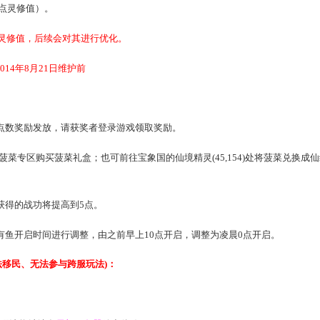
163.com/news/news/2014/6/25/15205_447043.html
典活动-
2012年周年庆典
系列活动。
4日12:00至2014年7月25日23:59
期间，
每天首次通关
魔王窟
(包括普通、卓越难度挑战)或
每天首次
只能获取50点灵修值）。
暂时无法得到灵修值，后续会对其进行优化。
24日维护后至2014年8月21日维护前