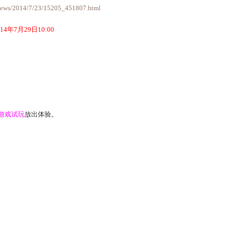
24日维护之后
传人 一生一世 陕西专区
相关：
围
玩法将继续在
局部服务器
放出体验。
63.com/2014/bl/pk/index.html
24日维护之后
幻境 六桥烟柳 傲雪凌霜 剑侠风骨 山西新区
活动
将在
局部服务器
放出体验。