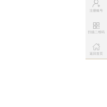
注册账号
,154)处将菠菜兑换成仙缘，在口袋
扫描二维码
微信公众
为凌晨0点开启。
扫描左侧二维
返回首页