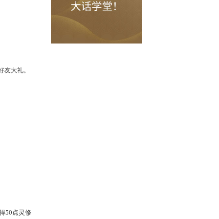
煞星符奖励。
派聊天频道；同时奉上八重好友大礼。