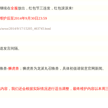
孔雀明王技能爆发的伤害数字特效，并在
全服
放出。
包节活动
将继续在
全服
放出，红包节三连发，红包滚滚来
14年9月18日维护后至2014年9月30日23:59
2.163.com/news/news/2014/9/17/15205_463745.html
优化世界频道发言间隔。
放出新的召唤兽-
狮虎兽
；狮虎兽为龙涎丸召唤兽，具体