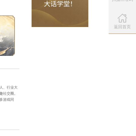
微信公众
，最终维护内容以本周三的维护公
扫描左侧二维
返回首页