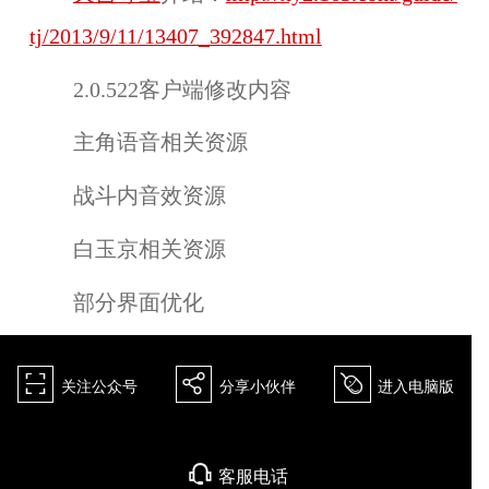
tj/2013/9/11/13407_392847.html
2.0.522客户端修改内容
主角语音相关资源
战斗内音效资源
白玉京相关资源
部分界面优化
򰀁
򰀂
򰀄
关注公众号
分享小伙伴
进入电脑版
򰀃
客服电话