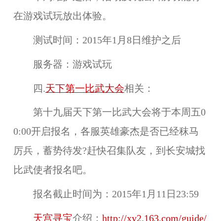
在
游戏试玩
放出体验。
测试时间：
2015年1月8日维护之后
服务器：
游戏试玩
四.
天下第一比武大会
相关：
第十九届
天下第一比武大会
将于
本周五0
0:00
开启报名，各服英雄豪杰是否已经秣马
厉兵，蓄势待发?赶快召集队友，到长安城找
比武使者报名吧。
报名截止时间为：
2015年1月11日23:59
天宫寻宝
介绍：
http://xy2.163.com/guide/