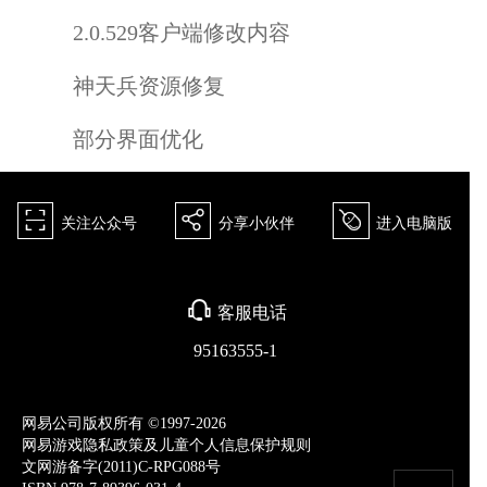
2.0.529客户端修改内容
神天兵资源修复
部分界面优化
򰀁
򰀂
򰀄
关注公众号
分享小伙伴
进入电脑版
򰀃
客服电话
95163555-1
网易公司版权所有 ©1997-2026
网易游戏隐私政策及儿童个人信息保护规则
文网游备字(2011)C-RPG088号