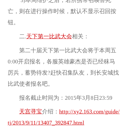
3)本周维护之后，若所携带召唤兽死
亡，则在进行操作时候，默认不显示
召回
按
钮。
二.
天下第一比武大会
相关：
第二十届天下第一比武大会将于
本周五
0:00
开启报名，各服英雄豪杰是否已经秣马
厉兵，蓄势待发?赶快召集队友，到长安城找
比武使者报名吧。
报名截止时间为：
2015年3月8日23:59
天宫寻宝
介绍：
http://xy2.163.com/guide/
tj/2013/9/11/13407_392847.html