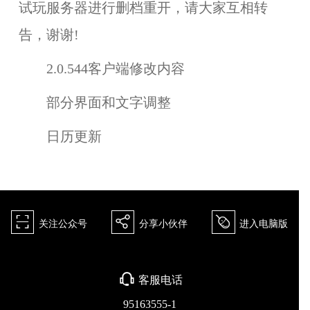
试玩服务器
进行
删档重开
，请大家互相转
告，谢谢!
2.0.544客户端修改内容
部分界面和文字调整
日历更新
򰀁
򰀂
򰀄
关注公众号
分享小伙伴
进入电脑版
򰀃
客服电话
95163555-1