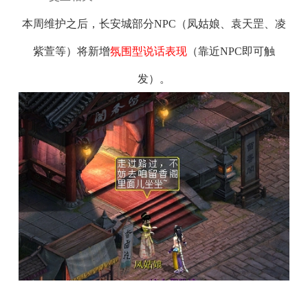
本周维护之后，长安城部分NPC（凤姑娘、袁天罡、凌
紫萱等）将新增
氛围型说话表现
（靠近NPC即可触
发）。