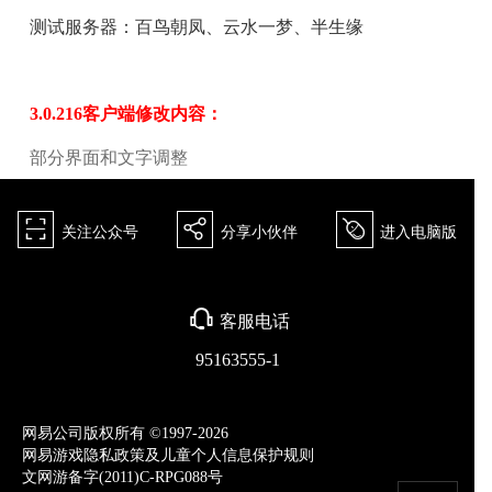
测试服务器：
百鸟朝凤
、
云水一梦
、
半生缘
3.0.216客户端修改内容：
部分界面和文字调整
򰀁
򰀂
򰀄
关注公众号
分享小伙伴
进入电脑版
򰀃
客服电话
95163555-1
网易公司版权所有 ©1997-2026
网易游戏隐私政策及儿童个人信息保护规则
文网游备字(2011)C-RPG088号