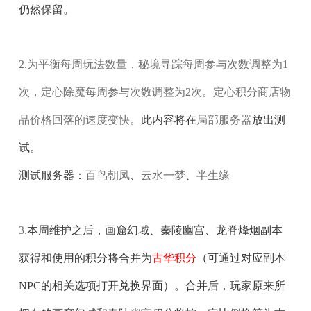
仍然保留。
2.为平衡每周玩法数量，
秘境寻踪每周参与次数调整为1
次
，
定心除魔每周参与次数调整为2次
。定心积分商店物
品价格回落的速度变快。
此内容将在
局部服务器
放出测
试。
测试服务器：
百鸟朝凤
、
云水一梦
、
半生缘
3.
本周维护之后，
画窟幻域、秦陵幽宫、龙脊烽烟副本
获得和使用的积分将合并为
古华积分
（可通过对应副本
NPC的相关选项打开兑换界面）
。合并后，玩家原来所