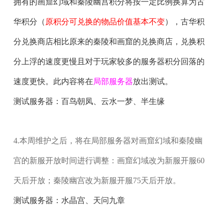
拥有的画窟幻域和秦陵幽宫积分将按一定比例换算为古
华积分（
原积分可兑换的物品价值基本不变
），古华积
分兑换商店相比原来的秦陵和画窟的兑换商店，兑换积
分上浮的速度更慢且对于玩家较多的服务器积分回落的
速度更快。此内容将在
局部服务器
放出测试。
测试服务器：
百鸟朝凤
、
云水一梦
、
半生缘
4.本周维护之后，将在
局部服务器
对画窟幻域和秦陵幽
宫的新服开放时间进行调整：画窟幻域改为新服开服60
天后开放；秦陵幽宫改为新服开服75天后开放。
测试服务器：
水晶宫
、
天问九章