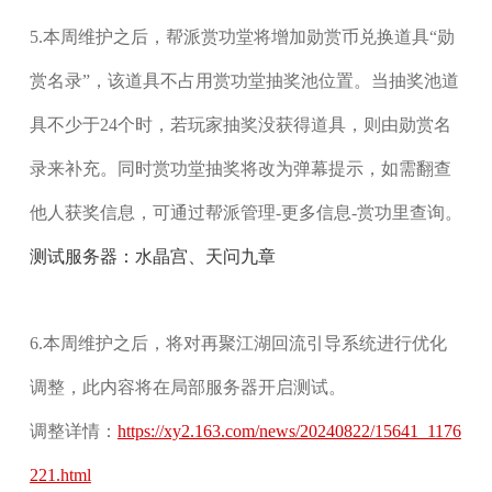
5.本周维护之后，帮派赏功堂将增加
勋赏币兑换道具“勋
赏名录”
，该道具不占用赏功堂抽奖池位置。当抽奖池道
具不少于24个时，若玩家抽奖没获得道具，则由勋赏名
录来补充。同时赏功堂抽奖将改为弹幕提示，如需翻查
他人获奖信息，可通过帮派管理-更多信息-赏功里查询。
测试服务器：
水晶宫
、
天问九章
6.本周维护之后，将对
再聚江湖回流引导系统
进行优化
调整，此内容将在
局部服务器
开启测试。
调整详情：
https://xy2.163.com/news/20240822/15641_1176
221.html