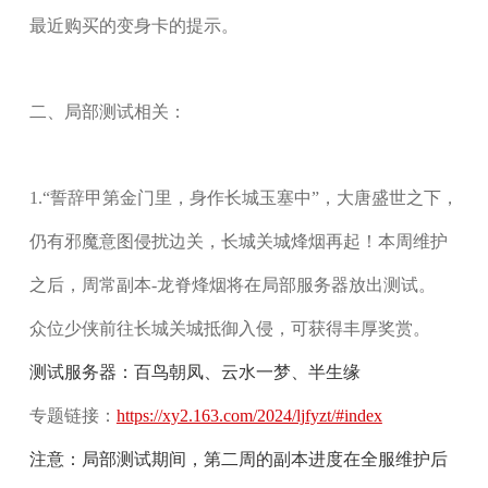
最近购买的变身卡的提示。
二、局部测试相关：
1.
“誓辞甲第金门里，身作长城玉塞中”，大唐盛世之下，
仍有邪魔意图侵扰边关，长城关城烽烟再起！本周维护
之后，
周常副本-龙脊烽烟
将在
局部服务器
放出测试。
众位少侠前往长城关城抵御入侵，可获得丰厚奖赏。
测试服务器：
百鸟朝凤
、
云水一梦
、
半生缘
专题链接：
https://xy2.163.com/2024/ljfyzt/#index
注意：
局部测试期间，第二周的副本进度在全服维护后