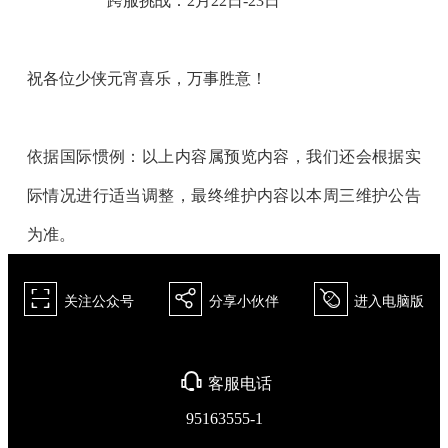
跨服挑战：2月22日-23日
祝各位少侠元宵喜乐，万事胜意！
依据国际惯例：以上内容属预览内容，我们还会根据实
际情况进行适当调整，最终维护内容以本周三维护公告
为准。
򰀁
򰀂
򰀄
关注公众号
分享小伙伴
进入电脑版
򰀃
客服电话
95163555-1