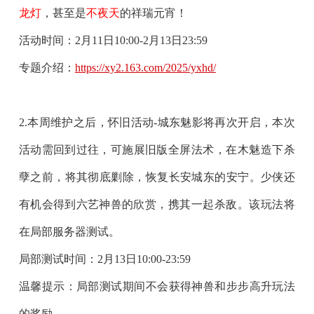
龙灯
，甚至是
不夜天
的祥瑞元宵！
活动时间：2月11日10:00-2月13日23:59
专题介绍：
https://xy2.163.com/2025/yxhd/
2.本周维护之后，
怀旧活动-城东魅影
将再次开启，本次
活动需回到过往，可施展
旧版全屏法术
，在木魅造下杀
孽之前，将其彻底剿除，恢复长安城东的安宁。少侠还
有机会得到
六艺神兽
的欣赏，携其一起杀敌。该玩法将
在
局部服务器
测试。
局部测试时间：2月13日10:00-23:59
温馨提示：局部测试期间不会获得神兽和步步高升玩法
的奖励。