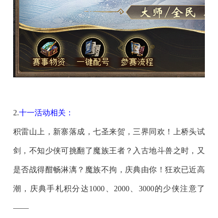
2.
十一活动相关：
积雷山上，新寨落成，七圣来贺，三界同欢！上桥头试
剑，不知少侠可挑翻了魔族王者？入古地斗兽之时，又
是否战得酣畅淋漓？魔族不拘，庆典由你！狂欢已近高
潮，庆典手札积分达1000、2000、3000的少侠注意了
——