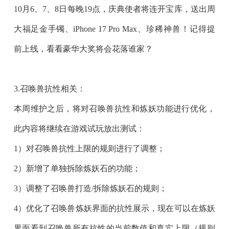
10月6、7、8日每晚19点
，庆典使者将连开宝库，送出
周
大福足金手镯
、
iPhone 17 Pro Max
、
珍稀神兽
！记得提
前上线，看看豪华大奖将会花落谁家？
3.召唤兽抗性相关：
本周维护之后，将
对召唤兽抗性和炼妖功能进行优化
，
此内容将继续在
游戏试玩
放出测试：
1）对召唤兽抗性上限的规则进行了调整；
2）新增了单独拆除炼妖石的功能；
3）调整了召唤兽打造/拆除炼妖石的规则；
4）优化了召唤兽炼妖界面的抗性展示，现在可以在炼妖
界面看到召唤兽所有抗性的当前数值和真实上限（规则