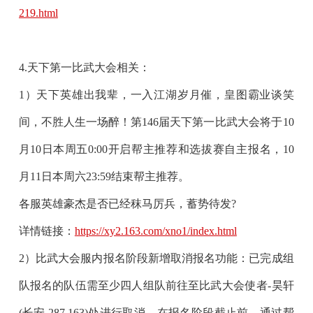
219.html
4.天下第一比武大会相关：
1）天下英雄出我辈，一入江湖岁月催，皇图霸业谈笑
间，不胜人生一场醉！
第146届天下第一比武大会
将于
10
月10日本周五0:00
开启帮主推荐和选拔赛自主报名，
10
月11日本周六23:59
结束帮主推荐。
各服英雄豪杰是否已经秣马厉兵，蓄势待发?
详情链接：
https://xy2.163.com/xno1/index.html
2）比武大会服内报名阶段
新增取消报名功能
：已完成组
队报名的队伍需
至少四人组队
前往至
比武大会使者-昊轩
(长安 287,163)
处进行取消。在报名阶段截止前，通过帮