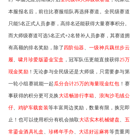
本服报名后，前往比赛服组队再选择赛道。全民级赛道
只能5名正式人员参赛，高排名还能获得大量赛事积分。
而大师级赛道可选5名正式+2名替补人员参赛，其赛道拥
有高额的排名奖励，除了
四阶仙器
、
一级神兵藕丝步云
履
、
啸月珍爱版鎏金宝盒
，冠军队伍更能直接获得
25万
现金奖励
！无论参与全民级还是大师级，只需要参与第
一轮小组赛就能一起
瓜分合计25万的海量现金红包
！赛
事获得的积分更可兑换
大话畅游行李箱
、
浪淘沙毛绒公
仔
、
鸡驴车载套装
等丰富周边奖励，数量有限，换完即
止！也可以使用积分有机会抽取
大话实木机械键盘
、
五
常鎏金酒具礼盒
、
珍稀年手办
、
大话好运麻将
等贵重周