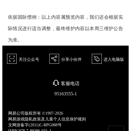
依据国际惯例：以上内容属预览内容，我们还会根据实
际情况进行适当调整，最终维护内容以本周三维护公告
为准。
򰀁
򰀂
򰀄
关注公众号
分享小伙伴
进入电脑版
򰀃
客服电话
95163555-1
网易公司版权所有 ©1997-2026
网易游戏隐私政策及儿童个人信息保护规则
文网游备字(2011)C-RPG088号
ISBN 978-7-89396-031-4