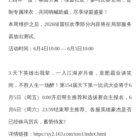
制专属球衣，共同呐喊助威，尽享绿茵盛宴！
本周维护之后，
2026绿茵狂欢季部分内容
将在
局部服务
器
放出测试。
活动时间：6月4日10:00 — 6月5日10:00
3.天下英雄出我辈，一入江湖岁月催，皇图霸业谈笑
间，不胜人生一场醉！
第154届天下第一比武大会
将于
6
月5日（周五）0:00
开启帮主推荐和选拔赛自主报名，
6
月6日（周六）23:59
结束帮主推荐。各服英雄豪杰是否
已经秣马厉兵，蓄势待发?
详情链接：https://xy2.163.com/xno1/index.html