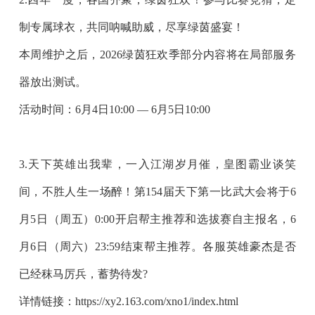
制专属球衣，共同呐喊助威，尽享绿茵盛宴！
本周维护之后，
2026绿茵狂欢季部分内容
将在
局部服务
器
放出测试。
活动时间：6月4日10:00 — 6月5日10:00
3.天下英雄出我辈，一入江湖岁月催，皇图霸业谈笑
间，不胜人生一场醉！
第154届天下第一比武大会
将于
6
月5日（周五）0:00
开启帮主推荐和选拔赛自主报名，
6
月6日（周六）23:59
结束帮主推荐。各服英雄豪杰是否
已经秣马厉兵，蓄势待发?
详情链接：https://xy2.163.com/xno1/index.html