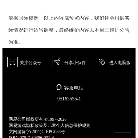
依据国际惯例：以上内容属预览内容，我们还会根据实
际情况进行适当调整，最终维护内容以本周三维护公告
为准。
򰀁
򰀂
򰀄
关注公众号
分享小伙伴
进入电脑版
򰀃
客服电话
95163555-1
网易公司版权所有 ©1997-2026
网易游戏隐私政策及儿童个人信息保护规则
文网游备字(2011)C-RPG088号
ISBN 978-7-89396-031-4