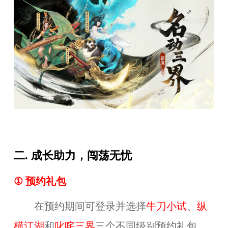
二. 成长助力，闯荡无忧
① 预约礼包
在预约期间可登录并选择
牛刀小试
、
纵
横江湖
和
叱咤三界
三个不同级别预约礼包，