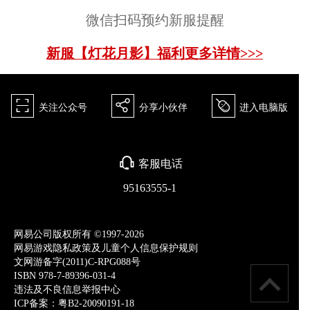
微信扫码预约新服提醒
新服【灯花月影】福利更多详情>>>
򰀁
򰀂
򰀄
关注公众号
分享小伙伴
进入电脑版
򰀃
客服电话
95163555-1
网易公司版权所有 ©1997-2026
网易游戏隐私政策及儿童个人信息保护规则
文网游备字(2011)C-RPG088号
ISBN 978-7-89396-031-4
违法及不良信息举报中心
ICP备案：粤B2-20090191-18