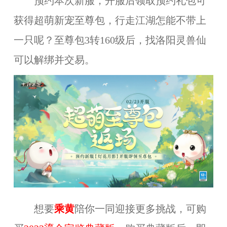
预约本次新服，开服后领取预约礼包可
获得超萌新宠至尊包，行走江湖怎能不带上
一只呢？至尊包3转160级后，找洛阳灵兽仙
可以解绑并交易。
想要
乘黄
陪你一同迎接更多挑战，可购