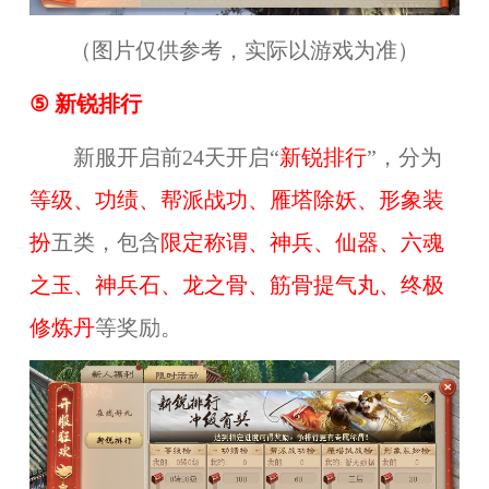
（图片仅供参考，实际以游戏为准）
⑤ 新锐排行
新服开启前24天开启“
新锐排行
”，分为
等级、功绩、帮派战功、雁塔除妖、形象装
扮
五类，包含
限定称谓、神兵、仙器、六魂
之玉、神兵石、龙之骨、筋骨提气丸、终极
修炼丹
等奖励。