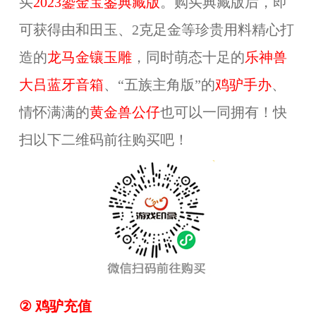
买
202
3
鎏金宝鉴典藏版
。购买典藏版后，即
可获得由和田玉、2克足金等珍贵用料精心打
造的
龙马金镶玉雕
，同时萌态十足的
乐神兽
大吕蓝牙音箱
、“五族主角版”的
鸡驴手办
、
情怀满满的
黄金兽公仔
也可以一同拥有！快
扫以下二维码前往购买吧！
② 鸡驴充值