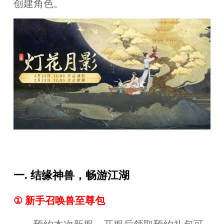
创建角色。
一. 结缘神兽，畅游江湖
①
新手
召唤兽至尊包