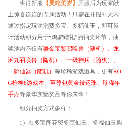
生肖新服
【灵蛇贺岁】
开服后为
玩家
献
上惊喜连连的专属活动！只需在开服31天内
通过
指定玩法消费多宝、多福仙玉
，
即可累
计
活动积分
用于“鸡驴赠礼”的
抽奖
环节
，抽
奖
池内不仅有
鎏金宝鉴召唤兽（随机）、龙
涎丸召唤兽（随机）、一级神兵（随机）、
一阶仙器（随机）
等
珍稀
游戏道具，更有
RO
G枪神8游戏本、至尊包黄金转运珠、珍稀年
手办
等豪华实物奖品等你来拿！
积分抽奖方式多样：
1）在多宝阁花费多宝仙玉、多福仙玉购