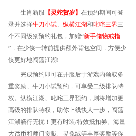
生肖新服
【
灵蛇贺岁
】
在预约期间可登
录并选择
牛刀小试
、
纵横江湖
和
叱咤三界
三
个不同级别预约礼包，
加赠“
新手储物戒指
”，在少侠一转前提供额外背包空间，方便少
侠更好地闯荡江湖!
完成预约即可在开服后于游戏内领取多
重奖励。牛刀小试预约，可享受二级排队特
权。纵横江湖、叱咤三界预约，则将增加更
高级的排队特权，助你上线快人一步，闯荡
江湖畅行无忧！更有时装/特效抵扣券、海量
大话币和师门贡献、灵兔绒等丰厚奖励等你