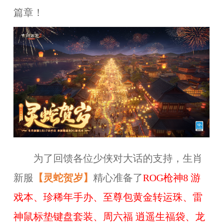
篇章！
为了回馈各位少侠对大话的支持，生肖
新服
【灵蛇贺岁】
精心准备了
ROG枪神8 游
戏本
、
珍稀年手办
、
至尊包黄金转运珠、雷
神鼠标垫键盘套装、周六福 逍遥生福袋、龙