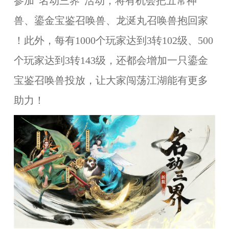
参加“名动三界”活动，将有机会把
五常神
兽、鎏金宝鉴召唤兽、龙涎丸召唤兽
抱回家
！此外，每有1000个玩家达到3转102级、500
个玩家达到3转143级，还都会增加一只鎏金
宝鉴召唤兽投放，让大家闯荡江湖能有更多
助力！