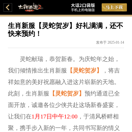
生肖新服【灵蛇贺岁】好礼满满，还不
快来预约！
发布于 2025-01-14
灵蛇献瑞，恭贺新春。为庆蛇年之始，
我们倾情
推出生肖新服
【灵蛇贺岁】
，将吉
祥如意的美好祝愿融入进这片崭新的天地。
此刻，生肖新服
【灵蛇贺岁】
预约通道已全
面开放，
诚邀
各位少侠共赴这场新春盛宴，
让我们在
1月17日中午12:00
，于清风桥畔相
聚，
携手步入新的一年，
共同书写新的情义