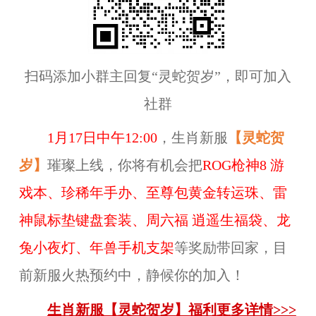
扫码添加小群主回复“
灵蛇贺岁
”，即可加入
社群
1月17日中午12:00
，生肖新服
【
灵蛇贺
岁
】
璀璨上线，你将有机会把
ROG枪神8 游
戏本
、
珍稀年手办
、
至尊包黄金转运珠、雷
神鼠标垫键盘套装、周六福 逍遥生福袋、龙
兔小夜灯、年兽手机支架
等奖励带回家，目
前新服火热预约中，静候你的加入！
生肖新服【灵蛇贺岁】福利更多详情>>>