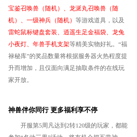
宝鉴召唤兽（随机）、
龙涎丸召唤兽（随
机）、一级神兵（随机）
等游戏道具，以及
雷蛇鼠标键盘套装、
逍遥生足金福袋、龙兔
小夜灯、年兽手机支架
等精美实物好礼。“福
禄秘库”的奖品数量将根据服务器火热程度提
升而增加，且仅面向满足抽取条件的在线玩
家开放。
神兽伴你同行 更多福利享不停
开服第5周凡达到2转120级的玩家，都
能