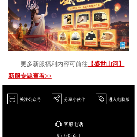
更多新服福利内容可前往
【盛世山河】
新服专题查看>>
򰀁
򰀂
򰀄
关注公众号
分享小伙伴
进入电脑版
򰀃
客服电话
95163555-1