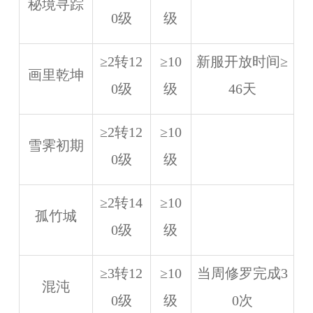
秘境寻踪
0级
级
≥2转12
≥10
新服开放时间≥
画里乾坤
0级
级
46天
≥2转12
≥10
雪霁初期
0级
级
≥2转14
≥10
孤竹城
0级
级
≥3转12
≥10
当周修罗完成3
混沌
0级
级
0次