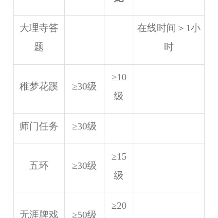
大理寺答
在线时间＞1小
题
时
≥10
稚梦花蹊
≥30级
级
师门任务
≥30级
≥15
五环
≥30级
级
≥20
无涯牌戏
≥50级