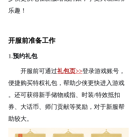
乐趣！
开服前准备工作
1.
预约礼包
开服前
可
通过
礼包页
>>
登录游戏账号，
便捷
购买
特权
礼包
，
帮助
少侠
更快进入游戏
。
还
可
获得
新手储物戒指、
时装/特效抵扣
券、大话币、师门贡献等奖励
，
对于新服帮
助较大
。