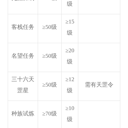
级
≥15
客栈任务
≥50级
级
≥20
名望任务
≥50级
级
三十六天
≥12
≥50级
需有天罡令
罡星
级
≥10
种族试炼
≥70级
级