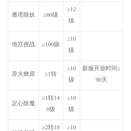
≥12
雁塔除妖
≥80级
级
≥10
地宫挑战
≥100级
级
≥10
新服开放时间≥
异火燎原
≥1转
级
90天
≥1转14
≥10
定心除魔
0级
级
≥2转10
≥10