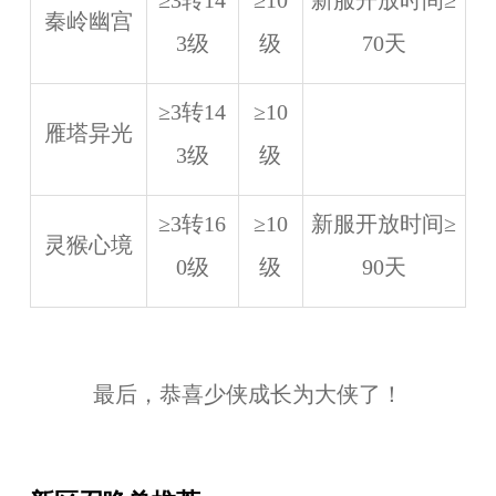
≥3转14
≥10
新服开放时间≥
秦岭幽宫
3级
级
70天
≥3转14
≥10
雁塔异光
3级
级
≥3转16
≥10
新服开放时间≥
灵猴心境
0级
级
90天
最后，恭喜少侠成长为大侠了！