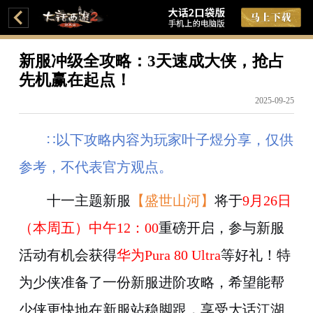
新服冲级全攻略：3天速成大侠，抢占
先机赢在起点！
2025-09-25
∷
以下攻略内容为玩家
叶子煜
分享，仅供
参考，不代表官方观点。
十一主题新服
【盛世山河】
将于
9月26日
（本周五）中午12：00
重磅开启，参与新服
活动有机会获得
华为Pura 80 Ultra
等好礼！特
为少侠准备了
一份
新服
进阶攻略，希望能帮
少侠
更快地在新服站稳脚跟，享受大话江湖