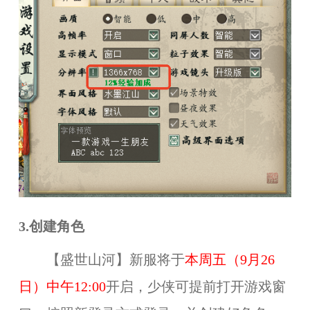
3.
创建角色
【
盛世山河
】
新服
将于
本
周
五（9月26
日）中午12:00
开启
，
少侠可提前
打开游戏窗