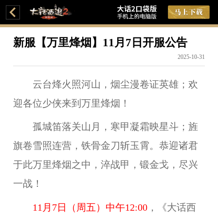
新服【万里烽烟】11月7日开服公告
2025-10-31
云台烽火照河山，烟尘漫卷证英雄；欢
迎各位少侠来到万里烽烟！
孤城笛落关山月，寒甲凝霜映星斗；旌
旗卷雪照连营，铁骨金刀斩玉霄。恭迎诸君
于此万里烽烟之中，淬战甲，锻金戈，尽兴
一战！
11
月7日（周五）中午12:00
，《大话西