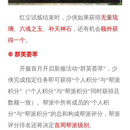
红尘试炼结束时，少侠如果获得
无量琉
璃
、
六魂之玉
、
补天神石
，还有机会
额外获
得一个
。
⑥
群英荟萃
开服首月开启新服活动“群英荟萃”，少
侠完成指定任务即可获得“个人积分”与“帮派
积分”（“个人积分”与“帮派积分”同时获得且
数额一致）。帮派中所有成员的“个人积
分”与“帮派积分”的总和构成帮派评分，帮派
评分排名还将决定
首周帮派级别
。