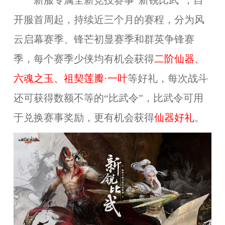
新服专属全新竞技赛事“新锐比武”，自
开服首周起，持续近三个月的赛程，分为风
云启幕赛季、锋芒初显赛季和群英争锋赛
季，每个赛季少侠均有机会获得
二阶仙器、
六魂之玉、祖契莲瓣·一叶
等好礼，每次战斗
还可获
得数额不等的“比武令”，比武令可用
于兑换赛事奖励，更有机会获得
仙器好礼
。