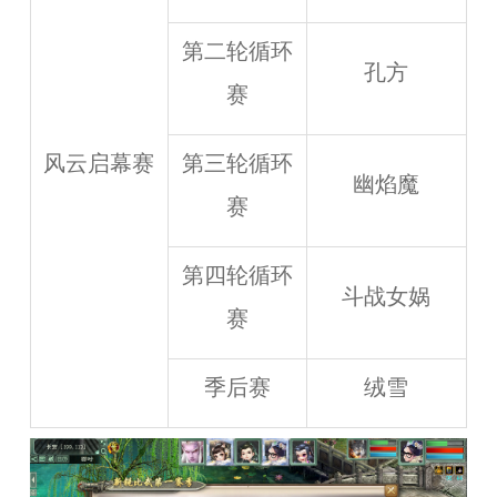
第二轮循环
孔方
赛
风云启幕赛
第三轮循环
幽焰魔
赛
第四轮循环
斗战女娲
赛
季后赛
绒雪