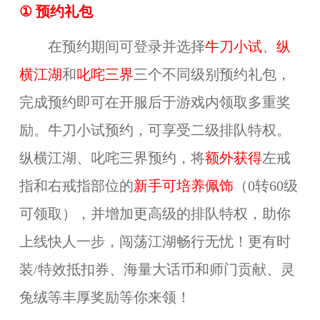
① 预约礼包
在预约期间可登录并选择
牛刀小试
、
纵
横江湖
和
叱咤三界
三个不同级别预约礼包，
完成预约即可在开服后于游戏内领取多重奖
励。牛刀小试预约，可享受二级排队特权。
纵横江湖、叱咤三界预约，将
额外获得
左戒
指和右戒指部位的
新手可培养佩饰
（0转60级
可领取），并增加更高级的排队特权，助你
上线快人一步，闯荡江湖畅行无忧！更有时
装/特效抵扣券、海量大话币和师门贡献、灵
兔绒等丰厚奖励等你来领！