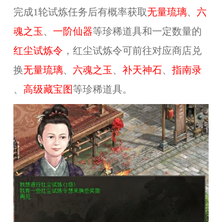
完成1轮试炼任务后有概率获取
无量琉璃
、
六
魂之玉
、
一阶仙器
等珍稀道具和一定数量的
红尘试炼令
，红尘试炼令可前往对应商店兑
换
无量琉璃
、
六魂之玉
、
补天神石
、
指南录
、
高级藏宝图
等珍稀道具。