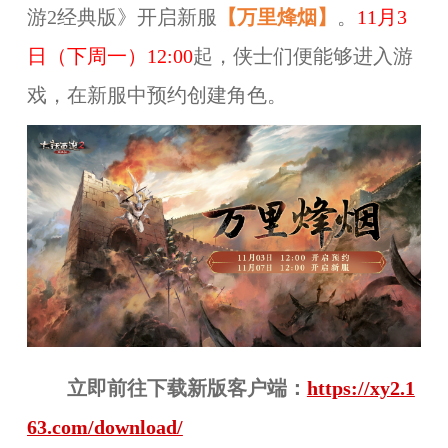
游2经典版》开启新服
【
万里烽烟
】
。
11
月3
日（下周一）12:00
起，侠士们便能够进入游
戏，在新服中预约创建角色。
立即前往下载
新版客户端：
https://xy2.1
63.com/download/