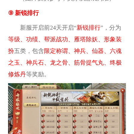
⑨
新锐排行
新服开启前24天开启“
新锐排行
”，分为
等级、功绩、帮派战功、雁塔除妖、形象装
扮
五类，包含
限定称谓、神兵、仙器、六魂
之玉、神兵石、龙之骨、筋骨提气丸、终极
修炼丹
等奖励。