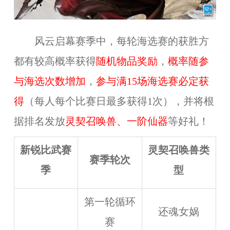
风云启幕赛季中，每轮海选
赛的获胜方
都有较高概率获得
随机物品奖励
，
概率随参
与海选次数增加
，
参与满15场海选赛必定获
得
（每人每个比赛日最多获得1次），并将根
据排名发放
灵契召唤兽、一阶仙器
等好礼！
新锐比武赛
灵契召唤兽类
赛季轮次
季
型
第一轮循环
还魂女娲
赛