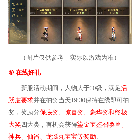
（图片仅供参考，实际以游戏为准）
⑧
在线好礼
新服活动期间，人物大于30级，满足
活
跃度要求
并在抽奖当天19:30保持在线即可抽
奖，奖励分
保底奖、惊喜奖、豪华奖和终极
大奖
四大类，有机会获得
鎏金宝鉴召唤兽、
神兵、仙器、龙涎丸宝宝等奖励
。